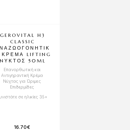
OUT OF STOCK
GEROVITAL H3
EMBRYOLISS
CLASSIC
LASHES & BRO
ΝΑΖΩΟΓΟΝΗΤΙΚ
BOOSTER-
 ΚΡΈΜΑ LIFTING
ΘΕΡΑΠΕΊΑ ΓΙ
NΥΚΤΌΣ 50ML
ΒΛΕΦΑΡΊΔΕΣ
ΦΡΎΔΙΑ 6.5M
Επανορθωτική και
Αντιγηραντική Kρέμα
Θεραπεία Oμορφιάς γ
Νύχτας για Ώριμες
Βλεφαρίδες και Φρύδ
Επιδερμίδες
υνιστάτε σε ηλικίες 35+
16.70
€
25.90
€
19.42
€