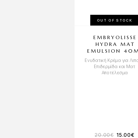
OUT OF STOCK
EMBRYOLISSE
HYDRA MAT
EMULSION 40
Ενυδατική Κρέμα για Λιπ
Επιδερμίδα και Ματ
Αποτέλεσμα
20.00
€
15.00
€