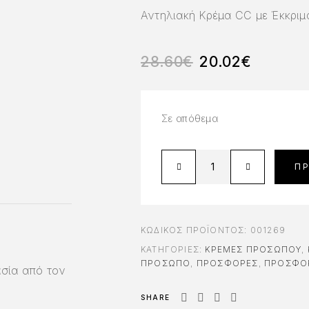
Αντηλιακή Κρέμα CC με Έκκριμ
28.60
€
20.02
€
Σε απόθεμα
Π
ΚΩΔΙΚΌΣ ΠΡΟΪΌΝΤΟΣ:
001269
ΚΑΤΗΓΟΡΊΕΣ:
ΚΡΈΜΕΣ ΠΡΟΣΏΠΟΥ
,
ΠΡΟΣΩΠΟ
,
ΠΡΟΣΦΟΡΈΣ
,
ΠΡΟΣΦΟ
σία από τον
SHARE