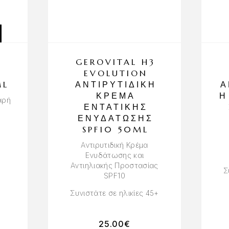
GEROVITAL H3
EVOLUTION
ML
ΑΝΤΙΡΥΤΙΔΙΚΉ
Α
ΚΡΈΜΑ
Ή
αρή
ΕΝΤΑΤΙΚΉΣ
ΕΝΥΔΆΤΩΣΗΣ
SPF10 50ML
Αντιρυτιδική Κρέμα
Ενυδάτωσης και
Αντιηλιακής Προστασίας
Σ
SPF10
Συνιστάτε σε ηλικίες 45+
25.00
€