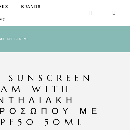
SERS
BRANDS
ΕΣ
ΏΜΑ+SPF50 50ML
A SUNSCREEN
EAM WITH
ΝΤΗΛΙΑΚΉ
ΠΡΟΣΏΠΟΥ ΜΕ
PF50 50ML