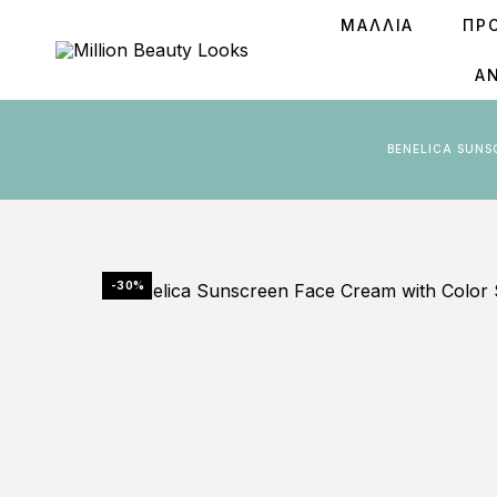
ΜΑΛΛΙΑ
ΠΡ
Ά
BENELICA SUN
-30%