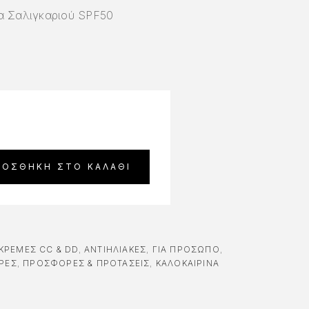
α Σαλιγκαριού SPF50
ΡΟΣΘΉΚΗ ΣΤΟ ΚΑΛΆΘΙ
ΚΡΈΜΕΣ CC & DD
,
ΑΝΤΙΗΛΙΑΚΈΣ
,
ΓΙΑ ΠΡΌΣΩΠΟ
,
ΡΈΣ
,
ΠΡΟΣΦΟΡΕΣ & ΠΡΟΤΑΣΕΙΣ
,
ΚΑΛΟΚΑΙΡΙΝΑ