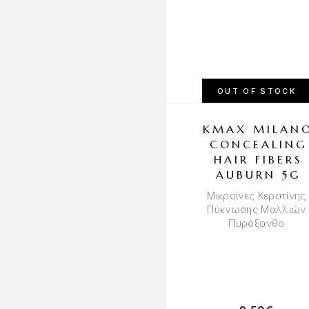
OUT OF STOCK
KMAX MILAN
CONCEALING
HAIR FIBERS
AUBURN 5G
Μικροϊνες Κερατίνης
Πύκνωσης Μαλλιών
Πυρόξανθο