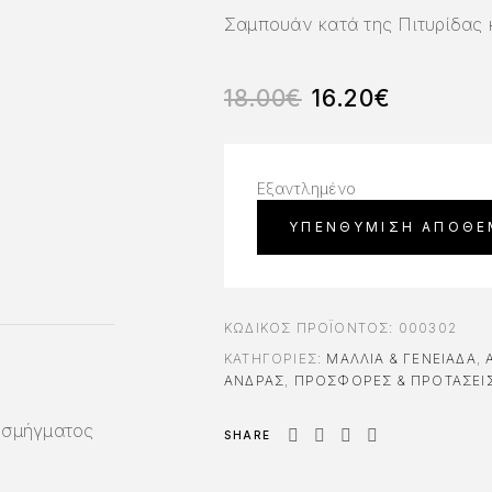
Σαμπουάν κατά της Πιτυρίδας 
18.00
€
16.20
€
Εξαντλημένο
ΚΩΔΙΚΌΣ ΠΡΟΪΌΝΤΟΣ:
000302
ΚΑΤΗΓΟΡΊΕΣ:
ΜΑΛΛΙΆ & ΓΕΝΕΙΆΔΑ
,
ΆΝΔΡΑΣ
,
ΠΡΟΣΦΟΡΕΣ & ΠΡΟΤΑΣΕΙ
ο σμήγματος
SHARE