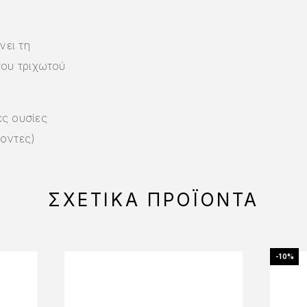
νει τη
του τριχωτού
ς ουσίες
οντες)
ΣΧΕΤΙΚΆ ΠΡΟΪΌΝΤΑ
-10%