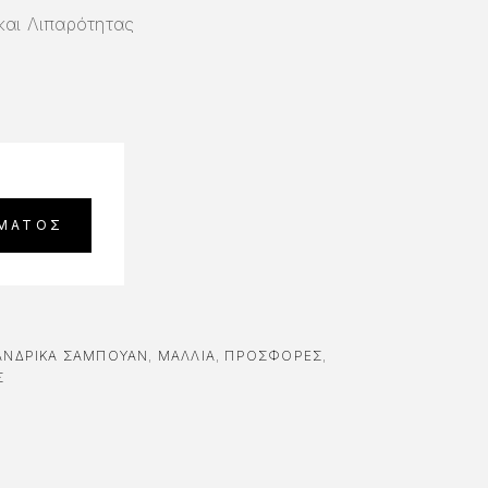
και Λιπαρότητας
ΑΝΔΡΙΚΆ ΣΑΜΠΟΥΆΝ
,
ΜΑΛΛΙΑ
,
ΠΡΟΣΦΟΡΈΣ
,
Σ