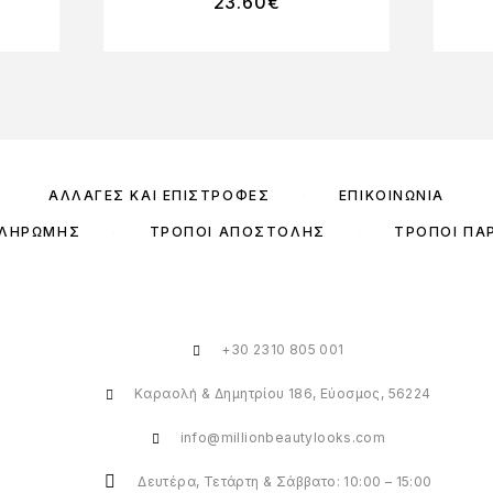
23.60
€
ΑΛΛΑΓΈΣ ΚΑΙ ΕΠΙΣΤΡΟΦΈΣ
ΕΠΙΚΟΙΝΩΝΊΑ
ΠΛΗΡΩΜΉΣ
ΤΡΌΠΟΙ ΑΠΟΣΤΟΛΉΣ
ΤΡΌΠΟΙ ΠΑ
+30 2310 805 001
Καραολή & Δημητρίου 186, Εύοσμος, 56224
info@millionbeautylooks.com
Δευτέρα, Τετάρτη & Σάββατο: 10:00 – 15:00