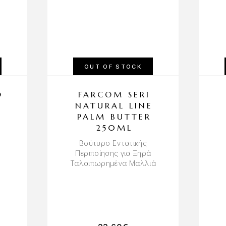
OUT OF STOCK
O
FARCOM SERI
NATURAL LINE
PALM BUTTER
250ML
Βούτυρο Εντατικής
Περιποίησης για Ξηρά
Ταλαιπωρημένα Μαλλιά