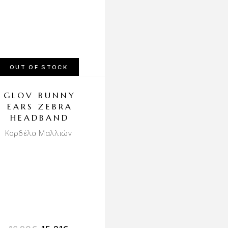
OUT OF STOCK
GLOV BUNNY
FARCOM SER
EARS ZEBRA
COLOR SHIEL
HEADBAND
SULFATE FRE
SHAMPOO-
Κορδέλα Μαλλιών
ΣΑΜΠΟΥΆΝ ΓΙ
ΒΑΜΜΈΝΑ
ΜΑΛΛΙΆ 1L
Σαμπουάν Sulfate Free 
Προστασία στα Βαμμέ
Μαλλιά