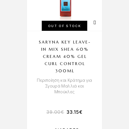
OUT OF STOCK
SARYNA KEY LEAVE-
IN MIX SHEA 60%
CREAM 40% GEL
CURL CONTROL
Α
300ML
‘
Περιποίηση και Κράτημα για
Σγουρά Μαλλιά και
Μπούκλες
39.00
€
33.15
€