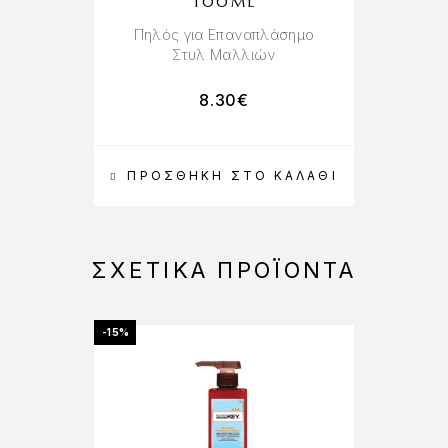
100ML
Πηλός για Επαναπλάσημο
Στυλ Μαλλιών
8.30
€
ΠΡΟΣΘΉΚΗ ΣΤΟ ΚΑΛΆΘΙ
ΣΧΕΤΙΚΆ ΠΡΟΪΌΝΤΑ
-15%
-20%