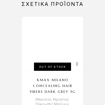
ΣΧΕΤΙΚΆ ΠΡΟΪΌΝΤΑ
OUT OF STOCK
KMAX MILANO
F
CONCEALING HAIR
S
FIBERS DARK GREY 5G
Μικροϊνες Κερατίνης
Πύκνωσης Μαλλιών