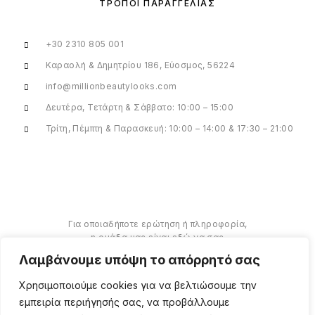
ΤΡΌΠΟΙ ΠΑΡΑΓΓΕΛΊΑΣ
+30 2310 805 001
Καραολή & Δημητρίου 186, Εύοσμος, 56224
info@millionbeautylooks.com
Δευτέρα, Τετάρτη & Σάββατο: 10:00 – 15:00
Τρίτη, Πέμπτη & Παρασκευή: 10:00 – 14:00 & 17:30 – 21:00
Για οποιαδήποτε ερώτηση ή πληροφορία,
η ομάδα μας είναι εδώ να σας
υποστηρίξει. Θα χαρούμε να σας
Λαμβάνουμε υπόψη το απόρρητό σας
βοηθήσουμε.
Χρησιμοποιούμε cookies για να βελτιώσουμε την
ΠΕΡΙΣΣΌΤΕΡΑ
εμπειρία περιήγησής σας, να προβάλλουμε