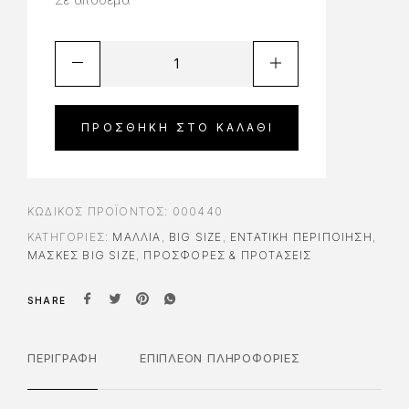
ΠΡΟΣΘΉΚΗ ΣΤΟ ΚΑΛΆΘΙ
ΚΩΔΙΚΌΣ ΠΡΟΪΌΝΤΟΣ:
000440
ΚΑΤΗΓΟΡΊΕΣ:
ΜΑΛΛΙΑ
,
BIG SIZE
,
ΕΝΤΑΤΙΚΉ ΠΕΡΙΠΟΊΗΣΗ
,
ΜΆΣΚΕΣ BIG SIZE
,
ΠΡΟΣΦΟΡΕΣ & ΠΡΟΤΑΣΕΙΣ
SHARE
ΠΕΡΙΓΡΑΦΉ
ΕΠΙΠΛΈΟΝ ΠΛΗΡΟΦΟΡΊΕΣ