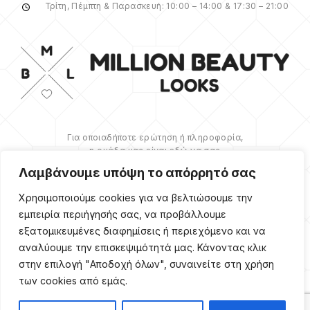
Τρίτη, Πέμπτη & Παρασκευή: 10:00 – 14:00 & 17:30 – 21:00
Για οποιαδήποτε ερώτηση ή πληροφορία,
η ομάδα μας είναι εδώ να σας
υποστηρίξει. Θα χαρούμε να σας
Λαμβάνουμε υπόψη το απόρρητό σας
βοηθήσουμε.
Χρησιμοποιούμε cookies για να βελτιώσουμε την
ΠΕΡΙΣΣΌΤΕΡΑ
εμπειρία περιήγησής σας, να προβάλλουμε
εξατομικευμένες διαφημίσεις ή περιεχόμενο και να
αναλύουμε την επισκεψιμότητά μας. Κάνοντας κλικ
στην επιλογή "Αποδοχή όλων", συναινείτε στη χρήση
των cookies από εμάς.
Copyright ©
2026
Million
Beauty Looks. All Right
Reserved. Κατασκευή
PRIVACY POLICY
TERMS