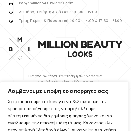
info@millionbeautylooks.com
Δευτέρα, Τετάρτη & Σάββατο: 10:00 – 15:00
Τρίτη, Πέμπτη & Παρασκευή: 10:00 – 14:00 & 17:30 – 21:00
Για οποιαδήποτε ερώτηση ή πληροφορία,
η ομάδα μας είναι εδώ να σας
υποστηρίξει. Θα χαρούμε να σας
Λαμβάνουμε υπόψη το απόρρητό σας
βοηθήσουμε.
Χρησιμοποιούμε cookies για να βελτιώσουμε την
ΠΕΡΙΣΣΌΤΕΡΑ
εμπειρία περιήγησής σας, να προβάλλουμε
εξατομικευμένες διαφημίσεις ή περιεχόμενο και να
αναλύουμε την επισκεψιμότητά μας. Κάνοντας κλικ
στην επιλογή "Αποδοχή όλων", συναινείτε στη χρήση