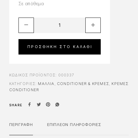
Σε απόθεμα
ΠΡΟΣΘΉΚΗ ΣΤΟ ΚΑΛΆΘΙ
ΚΩΔΙΚΌΣ ΠΡΟΪΌΝΤΟΣ:
000337
ΚΑΤΗΓΟΡΊΕΣ:
ΜΑΛΛΙΑ
,
CONDITIONER & ΚΡΈΜΕΣ
,
ΚΡΈΜΕΣ
CONDITIONER
SHARE
ΠΕΡΙΓΡΑΦΉ
ΕΠΙΠΛΈΟΝ ΠΛΗΡΟΦΟΡΊΕΣ