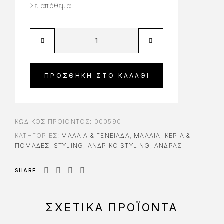
Σε απόθεμα
ΠΡΟΣΘΉΚΗ ΣΤΟ ΚΑΛΆΘΙ
ΚΩΔΙΚΌΣ ΠΡΟΪΌΝΤΟΣ:
000590
ΚΑΤΗΓΟΡΊΕΣ:
ΜΑΛΛΙΆ & ΓΕΝΕΙΆΔΑ
,
ΜΑΛΛΙΑ
,
ΚΕΡΙΆ &
ΠΟΜΆΔΕΣ
,
STYLING
,
ΑΝΔΡΙΚΌ STYLING
,
ΆΝΔΡΑΣ
SHARE
ΣΧΕΤΙΚΆ ΠΡΟΪΌΝΤΑ