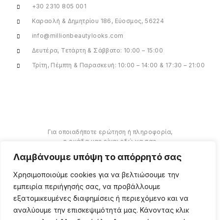
+30 2310 805 001
Καραολή & Δημητρίου 186, Εύοσμος, 56224
info@millionbeautylooks.com
Δευτέρα, Τετάρτη & Σάββατο: 10:00 – 15:00
Τρίτη, Πέμπτη & Παρασκευή: 10:00 – 14:00 & 17:30 – 21:00
Για οποιαδήποτε ερώτηση ή πληροφορία,
η ομάδα μας είναι εδώ να σας
υποστηρίξει. Θα χαρούμε να σας
Λαμβάνουμε υπόψη το απόρρητό σας
βοηθήσουμε.
Χρησιμοποιούμε cookies για να βελτιώσουμε την
ΠΕΡΙΣΣΌΤΕΡΑ
εμπειρία περιήγησής σας, να προβάλλουμε
εξατομικευμένες διαφημίσεις ή περιεχόμενο και να
αναλύουμε την επισκεψιμότητά μας. Κάνοντας κλικ