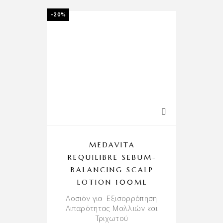
-20%
MEDAVITA
REQUILIBRE SEBUM-
BALANCING SCALP
F
LOTION 100ML
Λοσιόν για Εξισορρόπηση
Λιπαρότητας Μαλλιών και
Τριχωτού