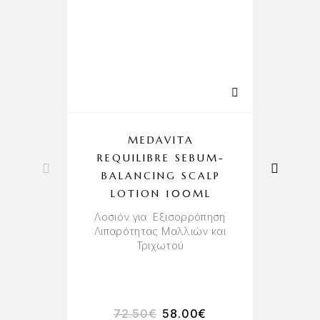
MEDAVITA
M
REQUILIBRE SEBUM-
BALANCING SCALP
LOTION 100ML
Λο
Λοσιόν για Εξισορρόπηση
Λιπαρότητας Μαλλιών και
Τριχωτού
72.50
€
58.00
€