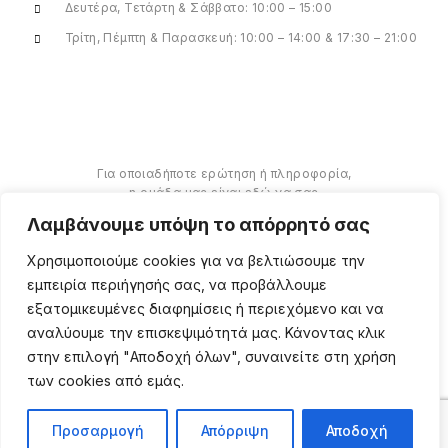
Δευτέρα, Τετάρτη & Σάββατο: 10:00 – 15:00
Τρίτη, Πέμπτη & Παρασκευή: 10:00 – 14:00 & 17:30 – 21:00
Για οποιαδήποτε ερώτηση ή πληροφορία,
η ομάδα μας είναι εδώ να σας
υποστηρίξει. Θα χαρούμε να σας
Λαμβάνουμε υπόψη το απόρρητό σας
βοηθήσουμε.
Χρησιμοποιούμε cookies για να βελτιώσουμε την
ΠΕΡΙΣΣΌΤΕΡΑ
εμπειρία περιήγησής σας, να προβάλλουμε
εξατομικευμένες διαφημίσεις ή περιεχόμενο και να
αναλύουμε την επισκεψιμότητά μας. Κάνοντας κλικ
στην επιλογή "Αποδοχή όλων", συναινείτε στη χρήση
των cookies από εμάς.
Copyright ©
2026
Million
Beauty Looks. All Right
Reserved. Κατασκευή
PRIVACY POLICY
TERMS
eShop
Webgrams
.
Προσαρμογή
Απόρριψη
Αποδοχή