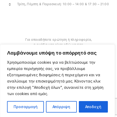
Τρίτη, Πέμπτη & Παρασκευή: 10:00 – 14:00 & 17:30 – 21:00
Για οποιαδήποτε ερώτηση ή πληροφορία,
η ομάδα μας είναι εδώ να σας
υποστηρίξει. Θα χαρούμε να σας
Λαμβάνουμε υπόψη το απόρρητό σας
βοηθήσουμε.
Χρησιμοποιούμε cookies για να βελτιώσουμε την
ΠΕΡΙΣΣΌΤΕΡΑ
εμπειρία περιήγησής σας, να προβάλλουμε
εξατομικευμένες διαφημίσεις ή περιεχόμενο και να
αναλύουμε την επισκεψιμότητά μας. Κάνοντας κλικ
στην επιλογή "Αποδοχή όλων", συναινείτε στη χρήση
των cookies από εμάς.
Copyright ©
2026
Million
Beauty Looks. All Right
Reserved. Κατασκευή
PRIVACY POLICY
TERMS
eShop
Webgrams
.
Προσαρμογή
Απόρριψη
Αποδοχή