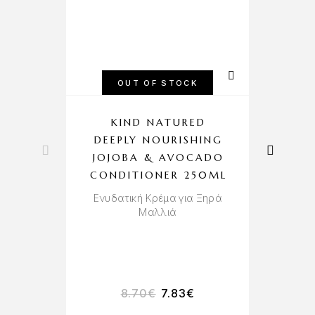
OUT OF STOCK
KIND NATURED
DEEPLY NOURISHING
H
JOJOBA & AVOCADO
CONDITIONER 250ML
Ενυδατική Κρέμα για Ξηρά
Μαλλιά
Πε
8.70
€
7.83
€