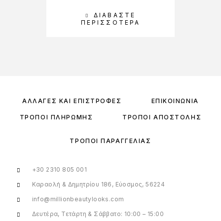
ΔΙΑΒΆΣΤΕ
ΠΕΡΙΣΣΌΤΕΡΑ
ΑΛΛΑΓΈΣ ΚΑΙ ΕΠΙΣΤΡΟΦΈΣ
ΕΠΙΚΟΙΝΩΝΊΑ
ΤΡΌΠΟΙ ΠΛΗΡΩΜΉΣ
ΤΡΌΠΟΙ ΑΠΟΣΤΟΛΉΣ
ΤΡΌΠΟΙ ΠΑΡΑΓΓΕΛΊΑΣ
+30 2310 805 001
Καραολή & Δημητρίου 186, Εύοσμος, 56224
info@millionbeautylooks.com
Δευτέρα, Τετάρτη & Σάββατο: 10:00 – 15:00