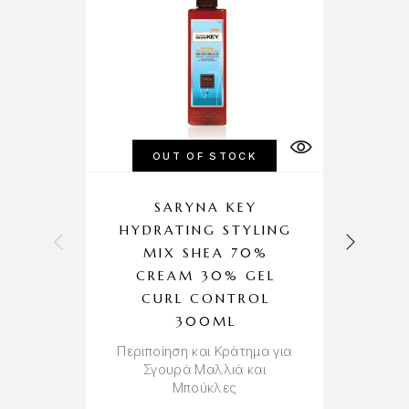
OUT OF STOCK
SARYNA KEY
HYDRATING STYLING
MIX SHEA 70%
CREAM 30% GEL
Α
CURL CONTROL
‘
300ML
Περιποίηση και Κράτημα για
Σγουρά Μαλλιά και
Μπούκλες