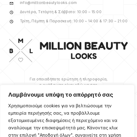
info@millionbeautylooks.com
Δευτέρα, Τετάρτη & Σάββατο: 10:00 – 15:00
Τρίτη, Πέμπτη & Παρασκευή: 10:00 – 14:00 & 17:30 – 21:00
Για οποιαδήποτε ερώτηση ή πληροφορία,
η ομάδα μας είναι εδώ να σας
υποστηρίξει. Θα χαρούμε να σας
Λαμβάνουμε υπόψη το απόρρητό σας
βοηθήσουμε.
Χρησιμοποιούμε cookies για να βελτιώσουμε την
ΠΕΡΙΣΣΌΤΕΡΑ
εμπειρία περιήγησής σας, να προβάλλουμε
εξατομικευμένες διαφημίσεις ή περιεχόμενο και να
αναλύουμε την επισκεψιμότητά μας. Κάνοντας κλικ
στην επιλογή "Αποδοχή όλων", συναινείτε στη χρήση