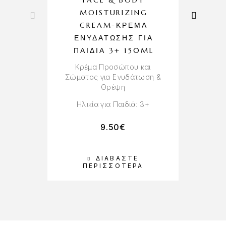
MOISTURIZING
CREAM-ΚΡΈΜΑ
ΕΝΥΔΆΤΩΣΗΣ ΓΙΑ
ΠΑΙΔΊΑ 3+ 150ML
Απ
Κρέμα Προσώπου και
Σώματος για Ενυδάτωση &
Θρέψη
Ηλικία για Παιδιά: 3+
9.50
€
ΔΙΑΒΆΣΤΕ
Π
ΠΕΡΙΣΣΌΤΕΡΑ