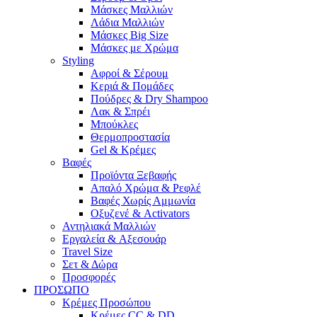
Μάσκες Μαλλιών
Λάδια Μαλλιών
Μάσκες Big Size
Μάσκες με Χρώμα
Styling
Αφροί & Σέρουμ
Κεριά & Πομάδες
Πούδρες & Dry Shampoo
Λακ & Σπρέι
Μπούκλες
Θερμοπροστασία
Gel & Κρέμες
Βαφές
Προϊόντα Ξεβαφής
Απαλό Χρώμα & Ρεφλέ
Βαφές Χωρίς Αμμωνία
Οξυζενέ & Activators
Αντηλιακά Μαλλιών
Εργαλεία & Aξεσουάρ
Travel Size
Σετ & Δώρα
Προσφορές
ΠΡΟΣΩΠΟ
Κρέμες Προσώπου
Κρέμες CC & DD