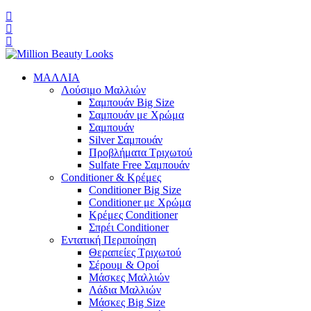
ΜΑΛΛΙΑ
Λούσιμο Μαλλιών
Σαμπουάν Big Size
Σαμπουάν με Χρώμα
Σαμπουάν
Silver Σαμπουάν
Προβλήματα Τριχωτού
Sulfate Free Σαμπουάν
Conditioner & Κρέμες
Conditioner Big Size
Conditioner με Χρώμα
Κρέμες Conditioner
Σπρέι Conditioner
Εντατική Περιποίηση
Θεραπείες Τριχωτού
Σέρουμ & Οροί
Μάσκες Μαλλιών
Λάδια Μαλλιών
Μάσκες Big Size