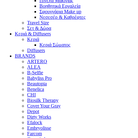
Πινέλα Μακιγιάζ
Βοηθητικά Εργαλεία
Σφουγγάρια Make up
Νεσεσέρ & Καθρέφτες
Travel Size
Σετ & Δώρα
Κεριά & Diffusers
Κεριά
Κεριά Σώματος
Diffusers
BRANDS
ARTERO
ALEA
B-Selfie
Babyliss Pro
Beautopia
Benelica
CHI
Biosilk Therapy
Cover Your Gray
Depot
Dirty Works
Efalock
Embryolisse
Farcom