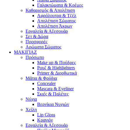
Γαλακτώματα & Κρέμες
Καθαρισμός & Απολέπιση
Αφρόλουτρα & Τζέλ
Απολέπιση Σώματος
Απολέπιση Άκρων
Εργαλεία & Αξεσουάρ
Σετ & Δώρα
Προσφορές
Αρώματα Σώματος
ΜΑΚΙΓΙΑΖ
Πρόσωπο
Make up & Πούδρες
Ρουζ & Highlighters
Primer & Διορθωτικά
Μάτια & Φρύδια
Concealer
Mascara & Eyeliner
Σκιές & Παλέτες
Νύχια
Βερνίκια Νυχιών
Χείλη
Lip Gloss
Κραγιόν
Εργαλεία & Αξεσουάρ