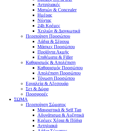
Αντιηλιακές
Ματιών & Concealer
Ημέρας
Νύχτας
24h Κρέμες
Χειλιών & Διογκωτικά
Περιποίηση Προσώπου
Λάδια & Σέρουμ
Μάσκες Προσώπου
Προϊόντα Ακμής
Επιθέματα & Filler
Καθαρισμός & Απολέπιση
Καθαρισμός Προσώπου
Απολέπιση Προσώπου
Τόνωση Προσώπου
Εργαλεία & Αξεσουάρ
Σετ & Δώρα
Προσφορές
ΣΩΜΑ
Περιποίηση Σώματος
Μαυριστικά & Self Tan
Αδυνάτισμα & Αυξητικά
Κρέμες Χέρια & Πόδια
Αντηλιακά
Λάδια Σώματος