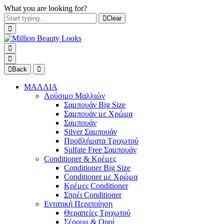
What you are looking for?
Clear
Back
ΜΑΛΛΙΑ
Λούσιμο Μαλλιών
Σαμπουάν Big Size
Σαμπουάν με Χρώμα
Σαμπουάν
Silver Σαμπουάν
Προβλήματα Τριχωτού
Sulfate Free Σαμπουάν
Conditioner & Κρέμες
Conditioner Big Size
Conditioner με Χρώμα
Κρέμες Conditioner
Σπρέι Conditioner
Εντατική Περιποίηση
Θεραπείες Τριχωτού
Σέρουμ & Οροί