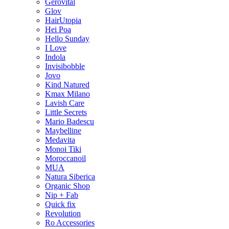
Gerovital
Glov
HairUtopia
Hei Poa
Hello Sunday
I Love
Indola
Invisibobble
Jovo
Kind Natured
Kmax Milano
Lavish Care
Little Secrets
Mario Badescu
Maybelline
Medavita
Monoi Tiki
Moroccanoil
MUA
Natura Siberica
Organic Shop
Nip + Fab
Quick fix
Revolution
Ro Accessories