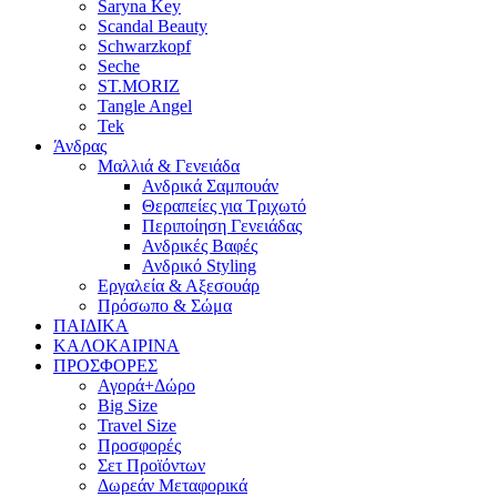
Saryna Key
Scandal Beauty
Schwarzkopf
Seche
ST.MORIZ
Tangle Angel
Tek
Άνδρας
Μαλλιά & Γενειάδα
Ανδρικά Σαμπουάν
Θεραπείες για Τριχωτό
Περιποίηση Γενειάδας
Ανδρικές Βαφές
Ανδρικό Styling
Εργαλεία & Αξεσουάρ
Πρόσωπο & Σώμα
ΠΑΙΔΙΚΑ
ΚΑΛΟΚΑΙΡΙΝΑ
ΠΡΟΣΦΟΡΕΣ
Αγορά+Δώρο
Big Size
Travel Size
Προσφορές
Σετ Προϊόντων
Δωρεάν Μεταφορικά