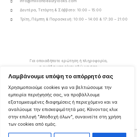
info@millionbeautylooks.com
Δευτέρα, Τετάρτη & Σάββατο: 10:00 – 15:00
Τρίτη, Πέμπτη & Παρασκευή: 10:00 – 14:00 & 17:30 – 21:00
Για οποιαδήποτε ερώτηση ή πληροφορία,
η ομάδα μας είναι εδώ να σας
υποστηρίξει. Θα χαρούμε να σας
Λαμβάνουμε υπόψη το απόρρητό σας
βοηθήσουμε.
Χρησιμοποιούμε cookies για να βελτιώσουμε την
ΠΕΡΙΣΣΌΤΕΡΑ
εμπειρία περιήγησής σας, να προβάλλουμε
εξατομικευμένες διαφημίσεις ή περιεχόμενο και να
αναλύουμε την επισκεψιμότητά μας. Κάνοντας κλικ
στην επιλογή "Αποδοχή όλων", συναινείτε στη χρήση
των cookies από εμάς.
Copyright ©
2026
Million
Beauty Looks. All Right
Reserved. Κατασκευή
PRIVACY POLICY
TERMS