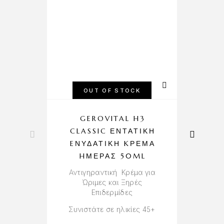
OUT OF STOCK
GEROVITAL H3
CLASSIC ΕΝΤΑΤΙΚΉ
EΝΥΔΑΤΙΚΉ KΡΈΜΑ
HΜΈΡΑΣ 50ML
Αντιγηραντική Κρέμα για
Ώριμες και Ξηρές
Επιδερμίδες
Συνιστάτε σε ηλικίες 45+