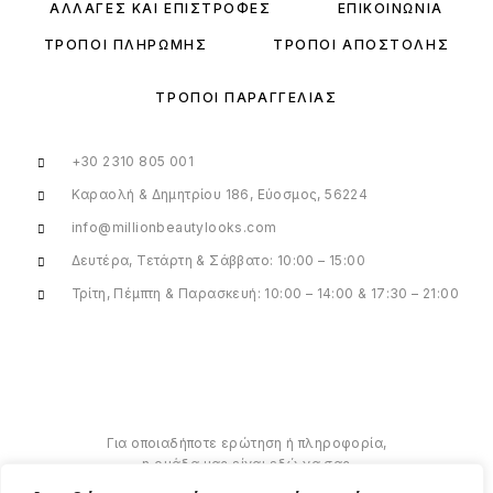
ΑΛΛΑΓΈΣ ΚΑΙ ΕΠΙΣΤΡΟΦΈΣ
ΕΠΙΚΟΙΝΩΝΊΑ
ΤΡΌΠΟΙ ΠΛΗΡΩΜΉΣ
ΤΡΌΠΟΙ ΑΠΟΣΤΟΛΉΣ
ΤΡΌΠΟΙ ΠΑΡΑΓΓΕΛΊΑΣ
+30 2310 805 001
Καραολή & Δημητρίου 186, Εύοσμος, 56224
info@millionbeautylooks.com
Δευτέρα, Τετάρτη & Σάββατο: 10:00 – 15:00
Τρίτη, Πέμπτη & Παρασκευή: 10:00 – 14:00 & 17:30 – 21:00
Για οποιαδήποτε ερώτηση ή πληροφορία,
η ομάδα μας είναι εδώ να σας
υποστηρίξει. Θα χαρούμε να σας