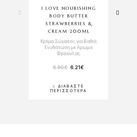
I LOVE NOURISHING
H
BODY BUTTER
STRAWBERRIES &
CREAM 200ML
Π
Κρέμα Σώματος για Βαθιά
Ενυδάτωση με Άρωμα
Φράουλας
6.90
€
6.21
€
ΔΙΑΒΆΣΤΕ
Π
ΠΕΡΙΣΣΌΤΕΡΑ