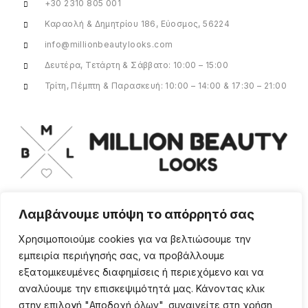
+30 2310 805 001
Καραολή & Δημητρίου 186, Εύοσμος, 56224
info@millionbeautylooks.com
Δευτέρα, Τετάρτη & Σάββατο: 10:00 – 15:00
Τρίτη, Πέμπτη & Παρασκευή: 10:00 – 14:00 & 17:30 – 21:00
Λαμβάνουμε υπόψη το απόρρητό σας
Για οποιαδήποτε ερώτηση ή πληροφορία,
η ομάδα μας είναι εδώ να σας
Χρησιμοποιούμε cookies για να βελτιώσουμε την
υποστηρίξει. Θα χαρούμε να σας
εμπειρία περιήγησής σας, να προβάλλουμε
βοηθήσουμε.
εξατομικευμένες διαφημίσεις ή περιεχόμενο και να
ΠΕΡΙΣΣΌΤΕΡΑ
αναλύουμε την επισκεψιμότητά μας. Κάνοντας κλικ
στην επιλογή "Αποδοχή όλων", συναινείτε στη χρήση