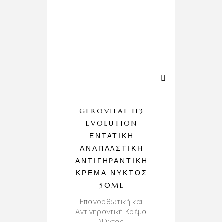
GEROVITAL H3
E
EVOLUTION
&
ΕΝΤΑΤΙΚΉ
ΑΝΑΠΛΑΣΤΙΚΉ
ΑΝΤΙΓΗΡΑΝΤΙΚΉ
ΚΡΈΜΑ ΝΥΚΤΌΣ
50ML
Επανορθωτική και
Αντιγηραντική Κρέμα
Νύχτας