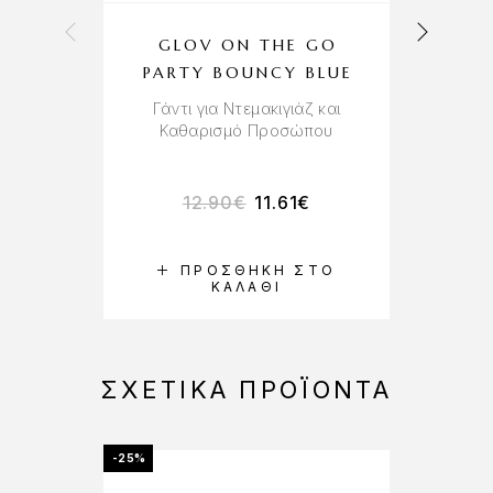
GLOV ON THE GO
G
PARTY BOUNCY BLUE
U
Γάντι για Ντεμακιγιάζ και
Καθαρισμό Προσώπου
Ντ
12.90
€
11.61
€
ΠΡΟΣΘΉΚΗ ΣΤΟ
ΚΑΛΆΘΙ
ΣΧΕΤΙΚΆ ΠΡΟΪΌΝΤΑ
-25%