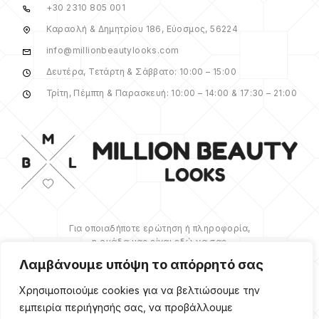
+30 2310 805 001
Καραολή & Δημητρίου 186, Εύοσμος, 56224
info@millionbeautylooks.com
Δευτέρα, Τετάρτη & Σάββατο: 10:00 – 15:00
Τρίτη, Πέμπτη & Παρασκευή: 10:00 – 14:00 & 17:30 – 21:00
Για οποιαδήποτε ερώτηση ή πληροφορία,
η ομάδα μας είναι εδώ να σας
υποστηρίξει. Θα χαρούμε να σας
Λαμβάνουμε υπόψη το απόρρητό σας
βοηθήσουμε.
Χρησιμοποιούμε cookies για να βελτιώσουμε την
ΠΕΡΙΣΣΌΤΕΡΑ
εμπειρία περιήγησής σας, να προβάλλουμε