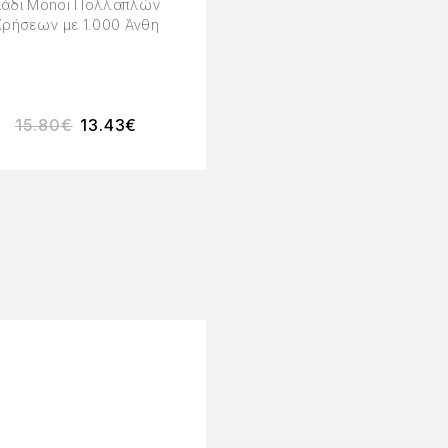
άδι Monoi Πολλαπλών
Χρήσεων με 1.000 Άνθη
15.80
€
13.43
€
-15%