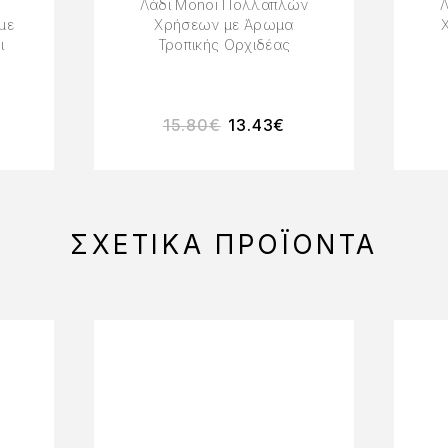
Λάδι Monoi Πολλαπλών
Λ
με
Χρήσεων με Άρωμα
ι
Τροπικής Ορχιδέας
15.80
€
13.43
€
ΣΧΕΤΙΚΆ ΠΡΟΪΌΝΤΑ