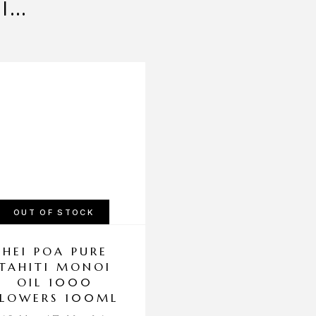
ΕΙ…
OUT OF STOCK
HEI POA PURE
TAHITI MONOI
OIL 1000
FLOWERS 100ML