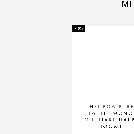
ΜΠ
-15%
HEI POA PUR
TAHITI MONO
OIL TIARE HAP
100ML