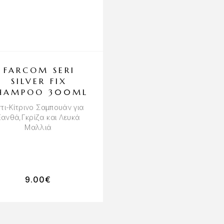
OUT OF STOCK
FARCOM SERI
SARYNA KEY
SILVER FIX
LEAVE-IN MI
HAMPOO 300ML
SHEA 60% CRE
40% GEL CUR
τι-Κίτρινο Σαμπουάν για
CONTROL 300
Ξανθά,Γκρίζα και Λευκά
Μαλλιά
Περιποίηση και Κράτημα
Σγουρά Μαλλιά και
Μπούκλες
9.00
€
39.00
€
33.15
€