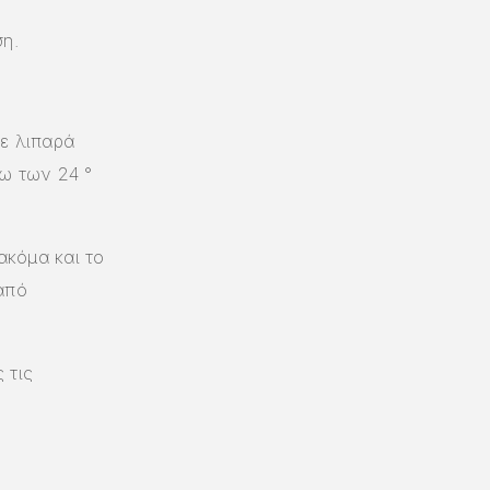
ση.
σε λιπαρά
τω των 24 °
κόμα και το
από
 τις