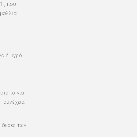
Π., που
 μαλλιά.
νό ή υγρό
στε το για
η συνέχεια
ς άκρες των