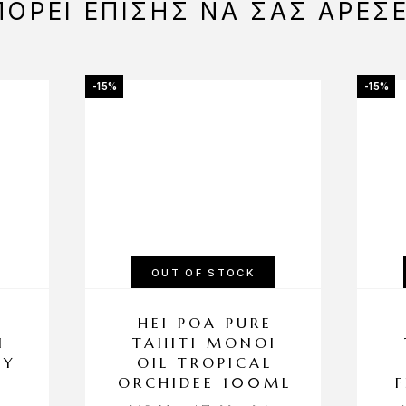
ΟΡΕΊ ΕΠΊΣΗΣ ΝΑ ΣΑΣ ΑΡΈΣ
-15%
-15%
OUT OF STOCK
E
HEI POA PURE
I
TAHITI MONOI
PY
OIL TROPICAL
ORCHIDEE 100ML