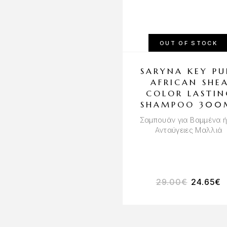
OUT OF STOCK
SARYNA KEY PU
AFRICAN SHE
COLOR LASTIN
SHAMPOO 300
Σαμπουάν για Βαμμένα ή
Ανταύγειες Μαλλιά
29.00
€
24.65
€