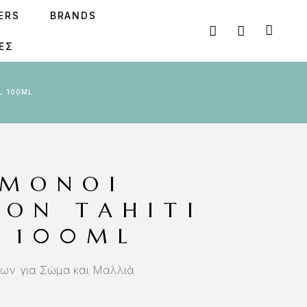
SERS
BRANDS
ΕΣ
L 100ML
 MONOI
ION TAHITI
L 100ML
ων για Σώμα και Μαλλιά