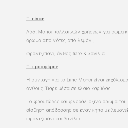
Τι είναι:
Λάδι Monoi πολλαπλών χρήσεων για σώμα κα
άρωμα από νότες από λεμόνι,
φραντζιπάνι, άνθος tiare & βανίλια.
Τι προσφέρει:
Η συνταγή για το Lime Monoï είναι εκχύλισμα
άνθους Τιαρέ μέσα σε έλαιο καρύδας.
Το φρουτώδες και φλοράλ όξινο άρωμά του 
αίσθηση απόδρασης σε έναν κήπο με λεμονιέ
φραντζιπάνι και βανίλια.