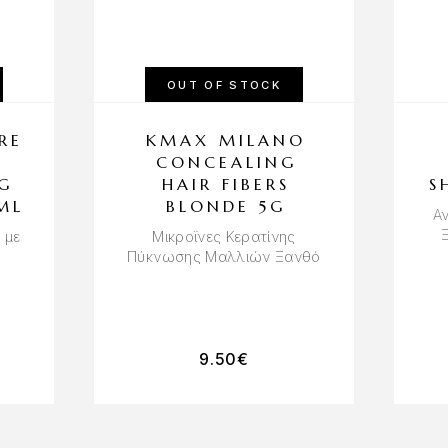
OUT OF STOCK
RE
KMAX MILANO
A
CONCEALING
G
HAIR FIBERS
S
ML
BLONDE 5G
Αν
 με
Μικροϊνες Κερατίνης
Πύκνωσης Μαλλιών Ξανθό
9.50
€