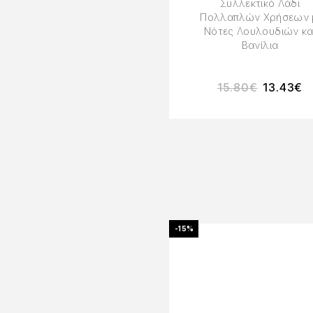
Συλλεκτικό Λάδι
Πολλαπλών Χρήσεων 
Νότες Λουλουδιών κα
Βανίλια
15.80
€
13.43
€
-15%