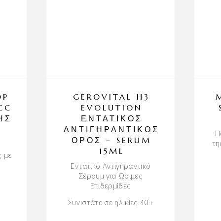
OP
GEROVITAL H3
CC
EVOLUTION
ΉΣ
ΕΝΤΑΤΙΚΌΣ
)
ΑΝΤΙΓΗΡΑΝΤΙΚΌΣ
Π
ΟΡΌΣ – SERUM
τη
15ML
ς με
Εντατικό Αντιγηραντικό
Σέρουμ για Ώριμες
Επιδερμίδες
Συνιστάτε σε ηλικίες 40+