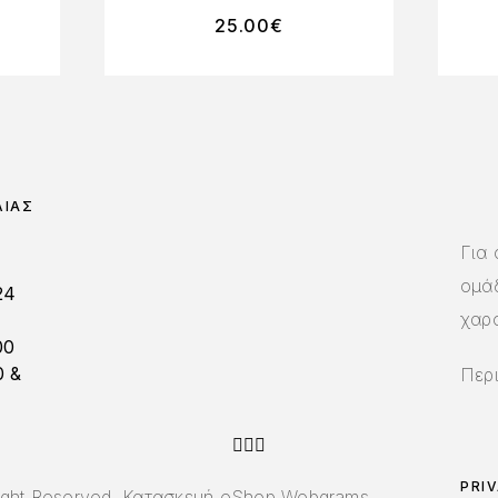
25.00
€
ΛΊΑΣ
Για
ομάδ
24
χαρ
00
0 &
Περ
PRI
 Right Reserved. Κατασκευή eShop
Webgrams
.