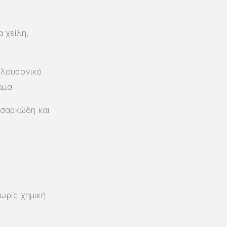
α χείλη,
αλουρονικό
ώμα
ο σαρκώδη και
ωρίς χημική