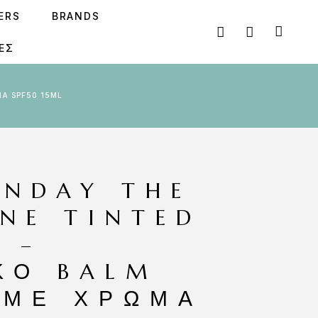
SERS
BRANDS
ΕΣ
ΜΑ SPF50 15ML
UNDAY THE
NE TINTED
 –
ΚΌ BALM
 ΜΕ ΧΡΏΜΑ