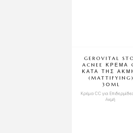
GEROVITAL ST
ACNEE ΚΡΈΜΑ 
ΚΑΤΆ ΤΗΣ ΑΚΜ
(MATTIFYING
30ML
Κρέμα CC για Επιδερμίδε
Ακμή