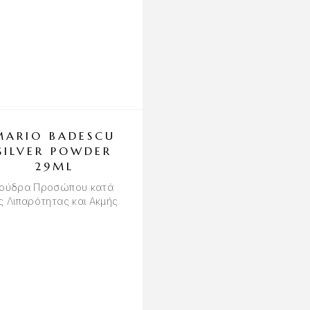
OUT OF STOCK
MARIO BADESCU
EMBRYOLISS
SILVER POWDER
GLOBAL ANTI
29ML
AGE CREAM 50
ούδρα Προσώπου κατά
Κρέμα Αναδόμησης τ
ς Λιπαρότητας και Ακμής
‘Ώριμης και Ξηρής
Επιδερμίδας