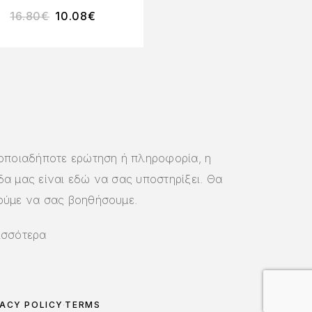
16.80
€
10.08
€
43.40
€
32.55
€
 οποιαδήποτε ερώτηση ή πληροφορία, η
α μας είναι εδώ να σας υποστηρίξει. Θα
ούμε να σας βοηθήσουμε.
ισσότερα
VACY POLICY
TERMS