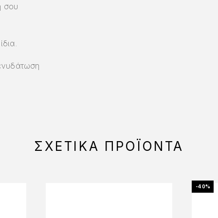
η σου
ίδια.
 ενυδάτωση
ΣΧΕΤΙΚΆ ΠΡΟΪΌΝΤΑ
-40%