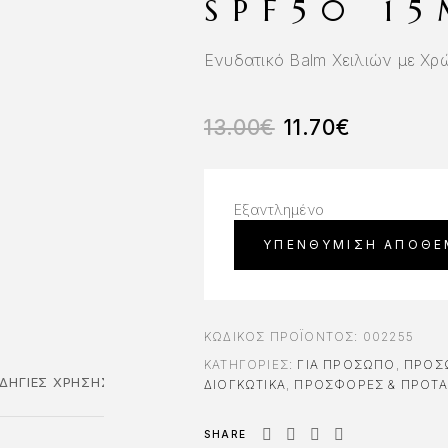
SPF50 1
Ενυδατικό Balm Χειλιών με Χρ
13.00
€
11.70
€
Εξαντλημένο
ΚΩΔΙΚΌΣ ΠΡΟΪΌΝΤΟΣ:
002255
ΚΑΤΗΓΟΡΊΕΣ:
ΓΙΑ ΠΡΌΣΩΠΟ
,
ΠΡΟΣ
ΔΗΓΊΕΣ ΧΡΉΣΗΣ
ΔΙΟΓΚΩΤΙΚΆ
,
ΠΡΟΣΦΟΡΕΣ & ΠΡΟΤΑ
SHARE