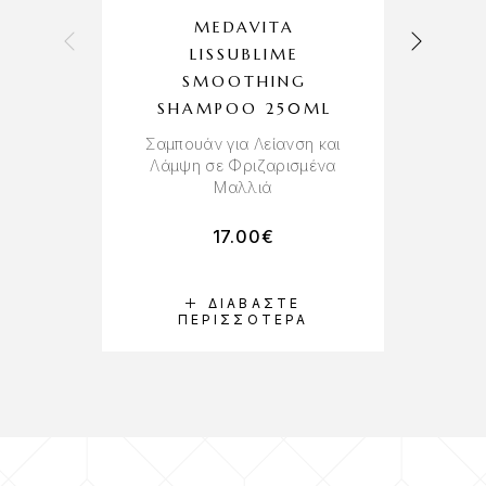
MEDAVITA
LISSUBLIME
SMOOTHING
SHAMPOO 250ML
Πύ
Σαμπουάν για Λείανση και
Λάμψη σε Φριζαρισμένα
Μαλλιά
17.00
€
ΔΙΑΒΆΣΤΕ
ΠΕΡΙΣΣΌΤΕΡΑ