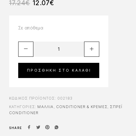
17.24
€
12.07
€
Σε απόθεμα
ΠΡΟΣΘΉΚΗ ΣΤΟ ΚΑΛΆΘΙ
ΚΩΔΙΚΌΣ ΠΡΟΪΌΝΤΟΣ:
002183
ΚΑΤΗΓΟΡΊΕΣ:
ΜΑΛΛΙΑ
,
CONDITIONER & ΚΡΈΜΕΣ
,
ΣΠΡΈΙ
CONDITIONER
SHARE