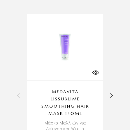
MEDAVITA
LISSUBLIME
P
SMOOTHING HAIR
B
MASK 150ML
Μάσκα Μαλλιών για
Αν
Λείανση και Λάμψη