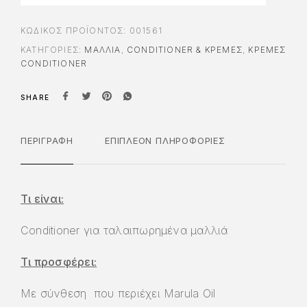
ΚΩΔΙΚΌΣ ΠΡΟΪΌΝΤΟΣ:
001561
ΚΑΤΗΓΟΡΊΕΣ:
ΜΑΛΛΙΑ
,
CONDITIONER & ΚΡΈΜΕΣ
,
ΚΡΈΜΕΣ
CONDITIONER
SHARE
ΠΕΡΙΓΡΑΦΉ
ΕΠΙΠΛΈΟΝ ΠΛΗΡΟΦΟΡΊΕΣ
Τι είναι:
Conditioner για ταλαιπωρημένα μαλλιά
Τι προσφέρει:
Με σύνθεση που περιέχει Marula Oil