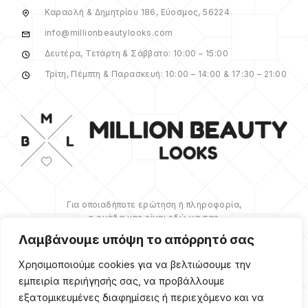
Καραολή & Δημητρίου 186, Εύοσμος, 56224
info@millionbeautylooks.com
Δευτέρα, Τετάρτη & Σάββατο: 10:00 – 15:00
Τρίτη, Πέμπτη & Παρασκευή: 10:00 – 14:00 & 17:30 – 21:00
Για οποιαδήποτε ερώτηση ή πληροφορία,
η ομάδα μας είναι εδώ να σας
υποστηρίξει. Θα χαρούμε να σας
Λαμβάνουμε υπόψη το απόρρητό σας
βοηθήσουμε.
Χρησιμοποιούμε cookies για να βελτιώσουμε την
ΠΕΡΙΣΣΌΤΕΡΑ
εμπειρία περιήγησής σας, να προβάλλουμε
εξατομικευμένες διαφημίσεις ή περιεχόμενο και να