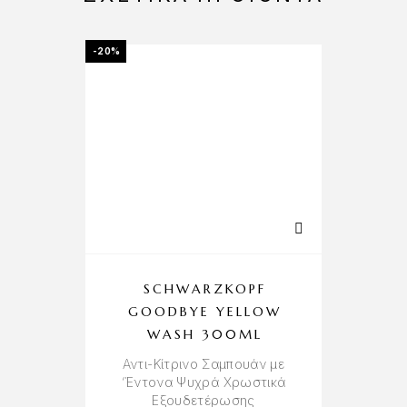
-20%
-25%
SCHWARZKOPF
GOODBYE YELLOW
WASH 300ML
Αντι-Κίτρινο Σαμπουάν με
Α
‘Έντονα Ψυχρά Χρωστικά
‘
Εξουδετέρωσης