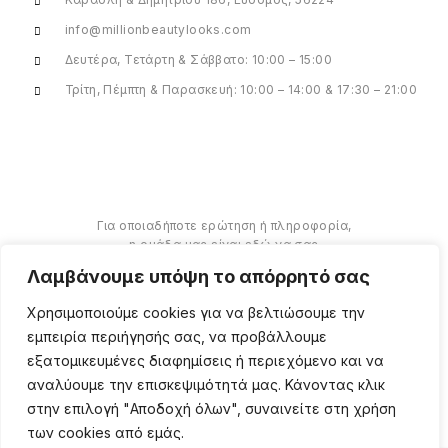
info@millionbeautylooks.com
Δευτέρα, Τετάρτη & Σάββατο: 10:00 – 15:00
Τρίτη, Πέμπτη & Παρασκευή: 10:00 – 14:00 & 17:30 – 21:00
Για οποιαδήποτε ερώτηση ή πληροφορία,
η ομάδα μας είναι εδώ να σας
υποστηρίξει. Θα χαρούμε να σας
Λαμβάνουμε υπόψη το απόρρητό σας
βοηθήσουμε.
Χρησιμοποιούμε cookies για να βελτιώσουμε την
ΠΕΡΙΣΣΌΤΕΡΑ
εμπειρία περιήγησής σας, να προβάλλουμε
εξατομικευμένες διαφημίσεις ή περιεχόμενο και να
αναλύουμε την επισκεψιμότητά μας. Κάνοντας κλικ
στην επιλογή "Αποδοχή όλων", συναινείτε στη χρήση
των cookies από εμάς.
Copyright ©
2026
Million