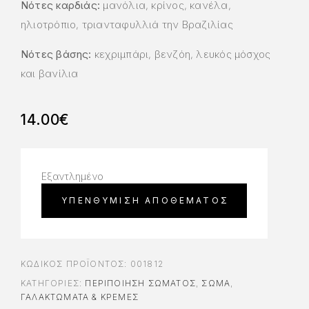
Νότες καρδιάς:
μανόλια, κρίνος, κανέλα,
ηλιοτρόπιο, τριανταφυλλιά την Βραζιλίας
Νότες βάσης:
κεχριμπάρι, βενζόη, λευκός μόσχος
και βανίλια
14.00
€
Εξαντλημένο
ΚΩΔΙΚΌΣ ΠΡΟΪΌΝΤΟΣ:
001812
ΚΑΤΗΓΟΡΊΕΣ:
ΠΕΡΙΠΟΊΗΣΗ ΣΏΜΑΤΟΣ
,
ΣΩΜΑ
,
ΓΑΛΑΚΤΏΜΑΤΑ & ΚΡΈΜΕΣ