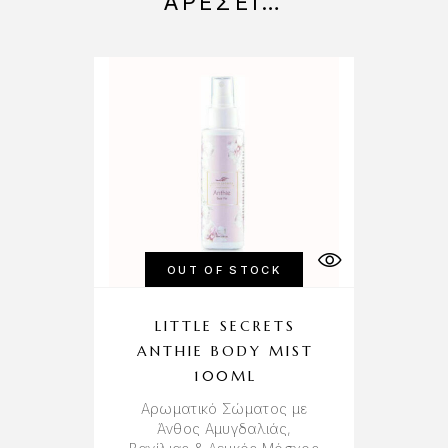
ΑΡΈΣΕΙ…
OUT OF STOCK
LITTLE SECRETS
ANTHIE BODY MIST
100ML
Αρωματικό Σώματος με
Άνθος Αμυγδαλιάς,