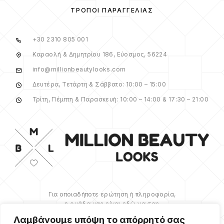
ΤΡΌΠΟΙ ΠΑΡΑΓΓΕΛΊΑΣ
+30 2310 805 001
Καραολή & Δημητρίου 186, Εύοσμος, 56224
info@millionbeautylooks.com
Δευτέρα, Τετάρτη & Σάββατο: 10:00 – 15:00
Τρίτη, Πέμπτη & Παρασκευή: 10:00 – 14:00 & 17:30 – 21:00
Για οποιαδήποτε ερώτηση ή πληροφορία,
η ομάδα μας είναι εδώ να σας
υποστηρίξει. Θα χαρούμε να σας
Λαμβάνουμε υπόψη το απόρρητό σας
βοηθήσουμε.