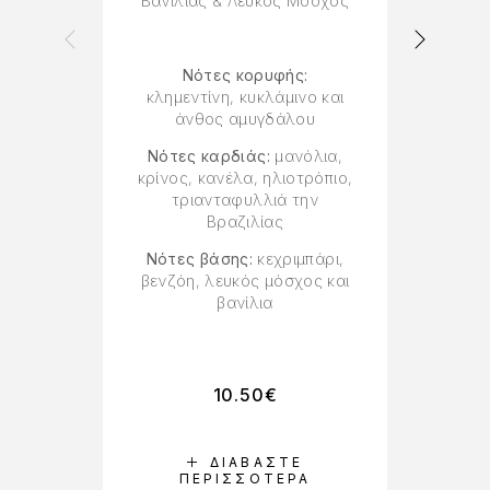
Βανίλιας & Λευκός Μόσχος
Νότες κορυφής:
κλημεντίνη, κυκλάμινο και
άνθος αμυγδάλου
κ
Νότες καρδιάς:
μανόλια,
κρίνος, κανέλα, ηλιοτρόπιο,
Ν
τριανταφυλλιά την
κρί
Βραζιλίας
Νότες βάσης:
κεχριμπάρι,
βενζόη, λευκός μόσχος και
Ν
βανίλια
βε
10.50
€
ΔΙΑΒΆΣΤΕ
ΠΕΡΙΣΣΌΤΕΡΑ