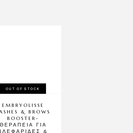
OUT OF STOCK
OUT OF STOCK
EMBRYOLISSE
HAIRUTOPIA
ASHES & BROWS
PROFESSIONA
BOOSTER-
SLANTED
ΘΕΡΑΠΕΊΑ ΓΙΑ
TWEEZERS
ΒΛΕΦΑΡΊΔΕΣ &
GLITTER SILV