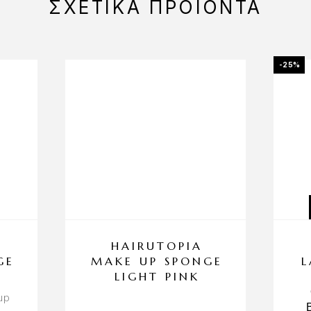
ΣΧΕΤΙΚΆ ΠΡΟΪΌΝΤΑ
-25%
HAIRUTOPIA
GE
MAKE UP SPONGE
L
LIGHT PINK
up