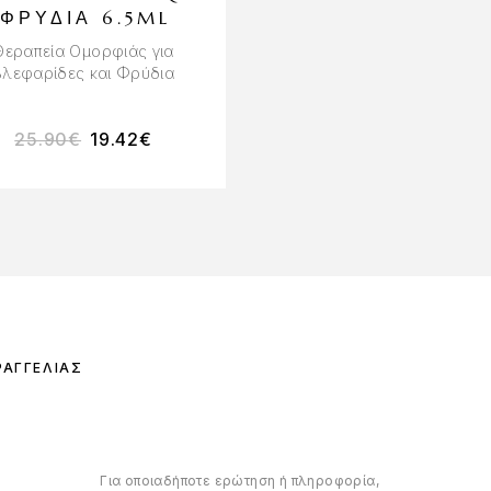
ΦΡΎΔΙΑ 6.5ML
Ασημί Τσιμπιδάκι Φρυδ
Θεραπεία Oμορφιάς για
Βλεφαρίδες και Φρύδια
25.90
€
19.42
€
4.50
€
ΡΑΓΓΕΛΊΑΣ
Για οποιαδήποτε ερώτηση ή πληροφορία,