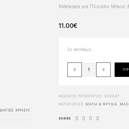
Μάσκαρα για Πλούσιο Μήκος 
11.00
€
Σε απόθεμα
Π
ΚΩΔΙΚΌΣ ΠΡΟΪΌΝΤΟΣ:
002347
ΚΑΤΗΓΟΡΊΕΣ:
ΜΆΤΙΑ & ΦΡΎΔΙΑ
,
MAS
ΔΗΓΊΕΣ ΧΡΉΣΗΣ
SHARE