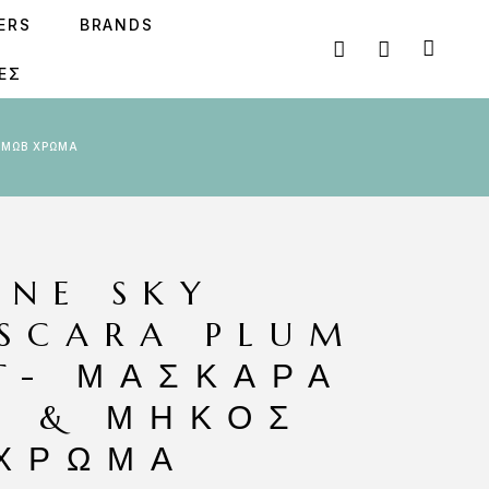
SERS
BRANDS
ΕΣ
 ΜΩΒ ΧΡΏΜΑ
INE SKY
SCARA PLUM
T- ΜΆΣΚΑΡΑ
Ο & ΜΉΚΟΣ
ΧΡΏΜΑ