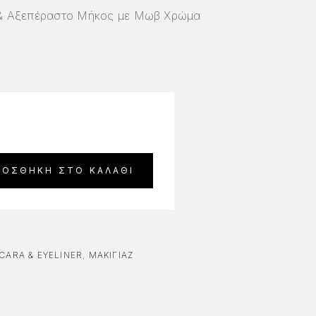
& Αξεπέραστο Μήκος με Μωβ Χρώμα
ΡΟΣΘΉΚΗ ΣΤΟ ΚΑΛΆΘΙ
CARA & EYELINER
,
ΜΑΚΙΓΙΑΖ