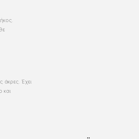
ήκος.
θε
ς άκρες. Έχει
o και