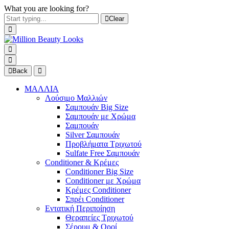
What you are looking for?
Clear
Back
ΜΑΛΛΙΑ
Λούσιμο Μαλλιών
Σαμπουάν Big Size
Σαμπουάν με Χρώμα
Σαμπουάν
Silver Σαμπουάν
Προβλήματα Τριχωτού
Sulfate Free Σαμπουάν
Conditioner & Κρέμες
Conditioner Big Size
Conditioner με Χρώμα
Κρέμες Conditioner
Σπρέι Conditioner
Εντατική Περιποίηση
Θεραπείες Τριχωτού
Σέρουμ & Οροί