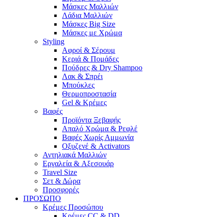
Μάσκες Μαλλιών
Λάδια Μαλλιών
Μάσκες Big Size
Μάσκες με Χρώμα
Styling
Αφροί & Σέρουμ
Κεριά & Πομάδες
Πούδρες & Dry Shampoo
Λακ & Σπρέι
Μπούκλες
Θερμοπροστασία
Gel & Κρέμες
Βαφές
Προϊόντα Ξεβαφής
Απαλό Χρώμα & Ρεφλέ
Βαφές Χωρίς Αμμωνία
Οξυζενέ & Activators
Αντηλιακά Μαλλιών
Εργαλεία & Aξεσουάρ
Travel Size
Σετ & Δώρα
Προσφορές
ΠΡΟΣΩΠΟ
Κρέμες Προσώπου
Κρέμες CC & DD