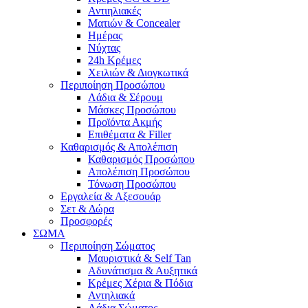
Αντιηλιακές
Ματιών & Concealer
Ημέρας
Νύχτας
24h Κρέμες
Χειλιών & Διογκωτικά
Περιποίηση Προσώπου
Λάδια & Σέρουμ
Μάσκες Προσώπου
Προϊόντα Ακμής
Επιθέματα & Filler
Καθαρισμός & Απολέπιση
Καθαρισμός Προσώπου
Απολέπιση Προσώπου
Τόνωση Προσώπου
Εργαλεία & Αξεσουάρ
Σετ & Δώρα
Προσφορές
ΣΩΜΑ
Περιποίηση Σώματος
Μαυριστικά & Self Tan
Αδυνάτισμα & Αυξητικά
Κρέμες Χέρια & Πόδια
Αντηλιακά
Λάδια Σώματος