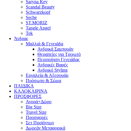
Saryna Key
Scandal Beauty
Schwarzkopf
Seche
ST.MORIZ
Tangle Angel
Tek
Άνδρας
Μαλλιά & Γενειάδα
Ανδρικά Σαμπουάν
Θεραπείες για Τριχωτό
Περιποίηση Γενειάδας
Ανδρικές Βαφές
Ανδρικό Styling
Εργαλεία & Αξεσουάρ
Πρόσωπο & Σώμα
ΠΑΙΔΙΚΑ
ΚΑΛΟΚΑΙΡΙΝΑ
ΠΡΟΣΦΟΡΕΣ
Αγορά+Δώρο
Big Size
Travel Size
Προσφορές
Σετ Προϊόντων
Δωρεάν Μεταφορικά