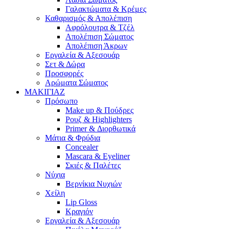
Γαλακτώματα & Κρέμες
Καθαρισμός & Απολέπιση
Αφρόλουτρα & Τζέλ
Απολέπιση Σώματος
Απολέπιση Άκρων
Εργαλεία & Αξεσουάρ
Σετ & Δώρα
Προσφορές
Αρώματα Σώματος
ΜΑΚΙΓΙΑΖ
Πρόσωπο
Make up & Πούδρες
Ρουζ & Highlighters
Primer & Διορθωτικά
Μάτια & Φρύδια
Concealer
Mascara & Eyeliner
Σκιές & Παλέτες
Νύχια
Βερνίκια Νυχιών
Χείλη
Lip Gloss
Κραγιόν
Εργαλεία & Αξεσουάρ