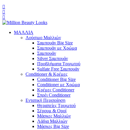
ΜΑΛΛΙΑ
Λούσιμο Μαλλιών
Σαμπουάν Big Size
Σαμπουάν με Χρώμα
Σαμπουάν
Silver Σαμπουάν
Προβλήματα Τριχωτού
Sulfate Free Σαμπουάν
Conditioner & Κρέμες
Conditioner Big Size
Conditioner με Χρώμα
Κρέμες Conditioner
Σπρέι Conditioner
Εντατική Περιποίηση
Θεραπείες Τριχωτού
Σέρουμ & Οροί
Μάσκες Μαλλιών
Λάδια Μαλλιών
Μάσκες Big Size