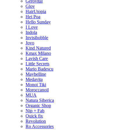
Gerovital
Glov
HairUtopia
Hei Poa
Hello Sunday
I Love
Indola
Invisibobble
Jovo
Kind Natured
Kmax Milano
Lavish Care
Little Secrets
Mario Badescu
Maybelline
Medavita
Monoi Tiki
Moroccanoil
MUA
Natura Siberica
Organic Shop
Nip + Fab
Quick fix
Revolution
Ro Accessories