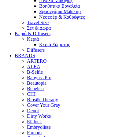
Πινέλα Μακιγιάζ
Βοηθητικά Εργαλεία
Σφουγγάρια Make up
Νεσεσέρ & Καθρέφτες
Travel Size
Σετ & Δώρα
Κεριά & Diffusers
Κεριά
Κεριά Σώματος
Diffusers
BRANDS
ARTERO
ALEA
B-Selfie
Babyliss Pro
Beautopia
Benelica
CHI
Biosilk Therapy
Cover Your Gray
Depot
Dirty Works
Efalock
Embryolisse
Farcom