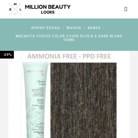
ΑΡΧΙΚΉ ΣΕΛΊΔΑ
ΜΑΛΛΙΑ
ΒΑΦΈΣ
MEDAVITA CHOICE COLOR COVER PLUS N.6 DARK BLOND
100ML
-20%