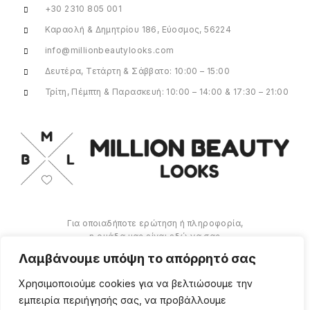
+30 2310 805 001
Καραολή & Δημητρίου 186, Εύοσμος, 56224
info@millionbeautylooks.com
Δευτέρα, Τετάρτη & Σάββατο: 10:00 – 15:00
Τρίτη, Πέμπτη & Παρασκευή: 10:00 – 14:00 & 17:30 – 21:00
Για οποιαδήποτε ερώτηση ή πληροφορία,
η ομάδα μας είναι εδώ να σας
υποστηρίξει. Θα χαρούμε να σας
Λαμβάνουμε υπόψη το απόρρητό σας
βοηθήσουμε.
Χρησιμοποιούμε cookies για να βελτιώσουμε την
ΠΕΡΙΣΣΌΤΕΡΑ
εμπειρία περιήγησής σας, να προβάλλουμε