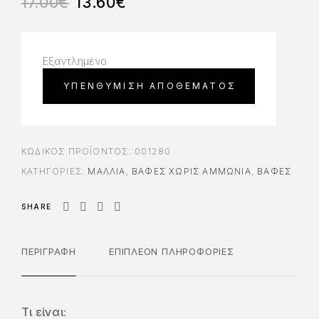
17.00
€
13.60
€
Εξαντλημένο
ΚΩΔΙΚΌΣ ΠΡΟΪΌΝΤΟΣ:
001280
ΚΑΤΗΓΟΡΊΕΣ:
ΜΑΛΛΙΑ
,
ΒΑΦΈΣ ΧΩΡΊΣ ΑΜΜΩΝΊΑ
,
ΒΑΦΈΣ
SHARE
ΠΕΡΙΓΡΑΦΉ
ΕΠΙΠΛΈΟΝ ΠΛΗΡΟΦΟΡΊΕΣ
Τι είναι: