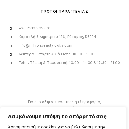
ΤΡΌΠΟΙ ΠΑΡΑΓΓΕΛΊΑΣ
+30 2310 805 001
Καραολή & Δημητρίου 186, Εύοσμος, 56224
info@millionbeautylooks.com
Δευτέρα, Τετάρτη & Σάββατο: 10:00 – 15:00
Τρίτη, Πέμπτη & Παρασκευή: 10:00 – 14:00 & 17:30 – 21:00
Για οποιαδήποτε ερώτηση ή πληροφορία,
η ομάδα μας είναι εδώ να σας
υποστηρίξει. Θα χαρούμε να σας
Λαμβάνουμε υπόψη το απόρρητό σας
βοηθήσουμε.
Χρησιμοποιούμε cookies για να βελτιώσουμε την
ΠΕΡΙΣΣΌΤΕΡΑ