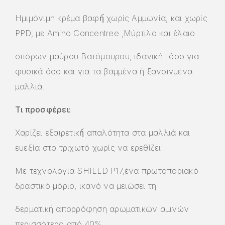
Ημιμόνιμη κρέμα βαφή́ χωρίς Αμμωνία, και χωρίς
PPD, με Amino Concentree ,Μύρτιλο και έλαιο
σπόρων μαύρου Βατόμουρου, ιδανική τόσο για
φυσικά όσο και για τα βαμμένα ή ξανοιγμένα
μαλλιά.
Τι προσφέρει:
Χαρίζει εξαιρετική́ απαλότητα στα μαλλιά και
ευεξία στο τριχωτό χωρίς να ερεθίζει
Με τεχνολογία SHIELD P17,ένα πρωτοποριακό
δραστικό μόριο, ικανό να μειώσει τη
δερματική απορρόφηση αρωματικών αμινών
περισσότερο από 40%.