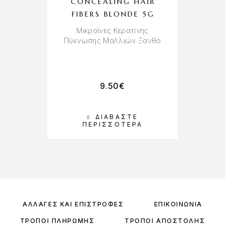
CONCEALING HAIR
FIBERS BLONDE 5G
Μικροϊνες Κερατίνης
Α
Πύκνωσης Μαλλιών Ξανθό
‘
9.50
€
ΔΙΑΒΆΣΤΕ
Π
ΠΕΡΙΣΣΌΤΕΡΑ
ΑΛΛΑΓΈΣ ΚΑΙ ΕΠΙΣΤΡΟΦΈΣ
ΕΠΙΚΟΙΝΩΝΊΑ
ΤΡΌΠΟΙ ΠΛΗΡΩΜΉΣ
ΤΡΌΠΟΙ ΑΠΟΣΤΟΛΉΣ