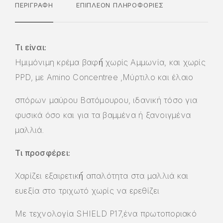
ΠΕΡΙΓΡΑΦΉ
ΕΠΙΠΛΈΟΝ ΠΛΗΡΟΦΟΡΊΕΣ
Τι είναι:
Ημιμόνιμη κρέμα βαφή́ χωρίς Αμμωνία, και χωρίς
PPD, με Amino Concentree ,Μύρτιλο και έλαιο
σπόρων μαύρου Βατόμουρου, ιδανική τόσο για
φυσικά όσο και για τα βαμμένα ή ξανοιγμένα
μαλλιά.
Τι προσφέρει:
Χαρίζει εξαιρετική́ απαλότητα στα μαλλιά και
ευεξία στο τριχωτό χωρίς να ερεθίζει
Με τεχνολογία SHIELD P17,ένα πρωτοποριακό