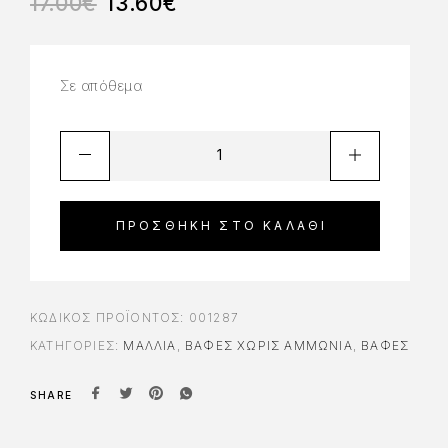
17.00
€
13.60
€
Σε απόθεμα
ΠΡΟΣΘΉΚΗ ΣΤΟ ΚΑΛΆΘΙ
ΚΩΔΙΚΌΣ ΠΡΟΪΌΝΤΟΣ:
001287
ΚΑΤΗΓΟΡΊΕΣ:
ΜΑΛΛΙΑ
,
ΒΑΦΈΣ ΧΩΡΊΣ ΑΜΜΩΝΊΑ
,
ΒΑΦΈΣ
SHARE