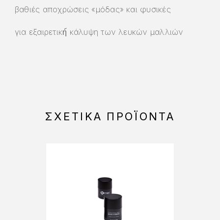
βαθιές αποχρώσεις «μόδας» και φυσικές
για εξαιρετική́ κάλυψη των λευκών μαλλιών
ΣΧΕΤΙΚΆ ΠΡΟΪΌΝΤΑ