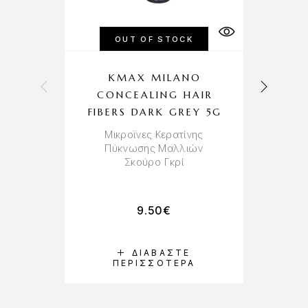
OUT OF STOCK
KMAX MILANO
CONCEALING HAIR
FIBERS DARK GREY 5G
Μικροϊνες Κερατίνης
Πύκνωσης Μαλλιών
Σ
Σκούρο Γκρί
Λ
9.50
€
ΔΙΑΒΆΣΤΕ
ΠΕΡΙΣΣΌΤΕΡΑ