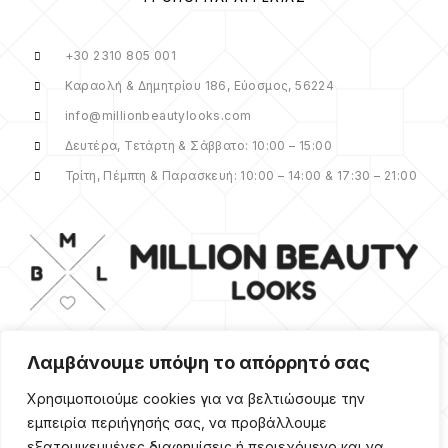
+30 2310 805 001
Καραολή & Δημητρίου 186, Εύοσμος, 56224
info@millionbeautylooks.com
Δευτέρα, Τετάρτη & Σάββατο: 10:00 – 15:00
Τρίτη, Πέμπτη & Παρασκευή: 10:00 – 14:00 & 17:30 – 21:00
Λαμβάνουμε υπόψη το απόρρητό σας
Για οποιαδήποτε ερώτηση ή πληροφορία,
η ομάδα μας είναι εδώ να σας
Χρησιμοποιούμε cookies για να βελτιώσουμε την
υποστηρίξει. Θα χαρούμε να σας
εμπειρία περιήγησής σας, να προβάλλουμε
βοηθήσουμε.
εξατομικευμένες διαφημίσεις ή περιεχόμενο και να