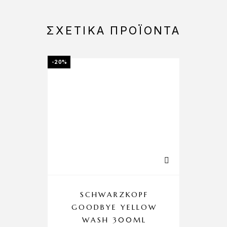
ΣΧΕΤΙΚΆ ΠΡΟΪΌΝΤΑ
-20%
-20%
SCHWARZKOPF
GOODBYE YELLOW
R
WASH 300ML