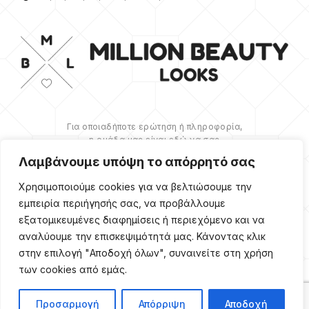
Για οποιαδήποτε ερώτηση ή πληροφορία,
η ομάδα μας είναι εδώ να σας
υποστηρίξει. Θα χαρούμε να σας
Λαμβάνουμε υπόψη το απόρρητό σας
βοηθήσουμε.
Χρησιμοποιούμε cookies για να βελτιώσουμε την
ΠΕΡΙΣΣΌΤΕΡΑ
εμπειρία περιήγησής σας, να προβάλλουμε
εξατομικευμένες διαφημίσεις ή περιεχόμενο και να
αναλύουμε την επισκεψιμότητά μας. Κάνοντας κλικ
στην επιλογή "Αποδοχή όλων", συναινείτε στη χρήση
των cookies από εμάς.
Copyright ©
2026
Million
Beauty Looks. All Right
Reserved. Κατασκευή
PRIVACY POLICY
TERMS
eShop
Webgrams
.
Προσαρμογή
Απόρριψη
Αποδοχή