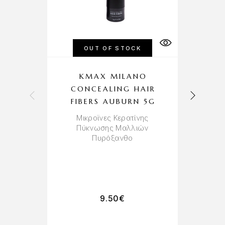
OUT OF STOCK
KMAX MILANO
CONCEALING HAIR
H
FIBERS AUBURN 5G
Μικροϊνες Κερατίνης
Πύκνωσης Μαλλιών
Πυρόξανθο
Πε
9.50
€