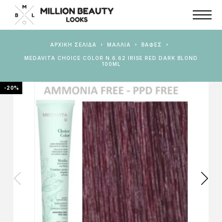
ΑΡΧΙΚΉ ΣΕΛΊΔΑ
ΜΑΛΛΙΑ
ΒΑΦΈΣ
MEDAVITA CHOICE COLOR N.6.62 IRISE RED DARK BLOND
100ML
-20%