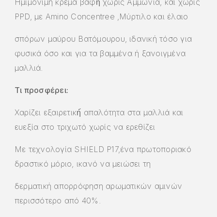
Ημιμόνιμη κρέμα βαφή́ χωρίς Αμμωνία, και χωρίς
PPD, με Amino Concentree ,Μύρτιλο και έλαιο
σπόρων μαύρου Βατόμουρου, ιδανική τόσο για
φυσικά όσο και για τα βαμμένα ή ξανοιγμένα
μαλλιά.
Τι προσφέρει:
Χαρίζει εξαιρετική́ απαλότητα στα μαλλιά και
ευεξία στο τριχωτό χωρίς να ερεθίζει
Με τεχνολογία SHIELD P17,ένα πρωτοποριακό
δραστικό μόριο, ικανό να μειώσει τη
δερματική απορρόφηση αρωματικών αμινών
περισσότερο από 40%.