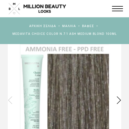
ΑΡΧΙΚΉ ΣΕΛΊΔΑ
ΜΑΛΛΙΑ
ΒΑΦΈΣ
MEDAVITA CHOICE COLOR N.7.1 ASH MEDIUM BLOND 100ML