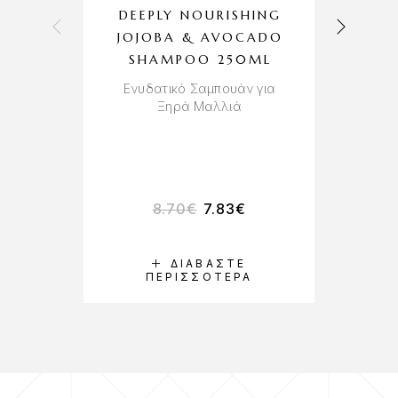
DEEPLY NOURISHING
N
JOJOBA & AVOCADO
SHAMPOO 250ML
Ενυδατικό Σαμπουάν για
Τ
Ξηρά Μαλλιά
8.70
€
7.83
€
ΔΙΑΒΆΣΤΕ
ΠΕΡΙΣΣΌΤΕΡΑ