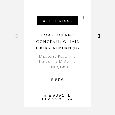
OUT OF STOCK
KMAX MILANO
CONCEALING HAIR
FIBERS AUBURN 5G
Μικροϊνες Κερατίνης
Πύκνωσης Μαλλιών
Πυρόξανθο
9.50
€
ΔΙΑΒΆΣΤΕ
Π
ΠΕΡΙΣΣΌΤΕΡΑ