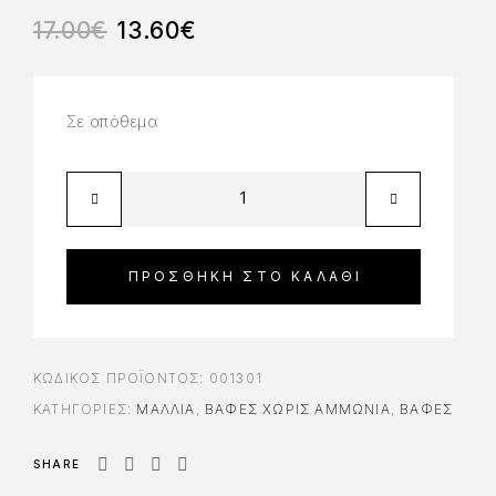
17.00
€
13.60
€
Σε απόθεμα
ΠΡΟΣΘΉΚΗ ΣΤΟ ΚΑΛΆΘΙ
ΚΩΔΙΚΌΣ ΠΡΟΪΌΝΤΟΣ:
001301
ΚΑΤΗΓΟΡΊΕΣ:
ΜΑΛΛΙΑ
,
ΒΑΦΈΣ ΧΩΡΊΣ ΑΜΜΩΝΊΑ
,
ΒΑΦΈΣ
SHARE