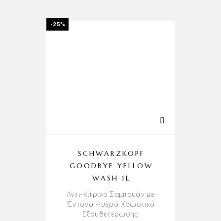
-25%
SCHWARZKOPF
GOODBYE YELLOW
P
WASH 1L
B
Αντι-Κίτρινο Σαμπουάν με
‘Εντονα Ψυχρά Χρωστικά
Αν
Εξουδετέρωσης