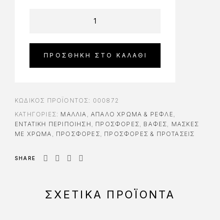
ΠΡΟΣΘΉΚΗ ΣΤΟ ΚΑΛΆΘΙ
ΚΩΔΙΚΌΣ ΠΡΟΪΌΝΤΟΣ:
000872
ΚΑΤΗΓΟΡΊΕΣ:
ΜΑΛΛΙΑ
,
ΑΠΑΛΌ ΧΡΏΜΑ & ΡΕΦΛΈ
,
ΕΝΤΑΤΙΚΉ ΠΕΡΙΠΟΊΗΣΗ
,
ΠΡΟΣΦΟΡΈΣ
,
ΒΑΦΈΣ
,
ΜΆΣΚΕΣ
ΜΕ ΧΡΏΜΑ
,
ΠΡΟΣΦΟΡΈΣ
,
ΠΡΟΣΦΟΡΕΣ & ΠΡΟΤΑΣΕΙΣ
SHARE
ΣΧΕΤΙΚΆ ΠΡΟΪΌΝΤΑ