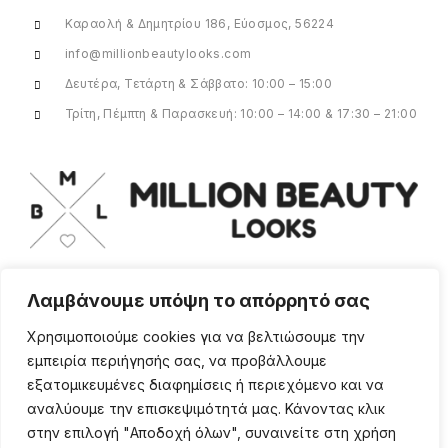
Καραολή & Δημητρίου 186, Εύοσμος, 56224
info@millionbeautylooks.com
Δευτέρα, Τετάρτη & Σάββατο: 10:00 – 15:00
Τρίτη, Πέμπτη & Παρασκευή: 10:00 – 14:00 & 17:30 – 21:00
Λαμβάνουμε υπόψη το απόρρητό σας
Για οποιαδήποτε ερώτηση ή πληροφορία,
η ομάδα μας είναι εδώ να σας
Χρησιμοποιούμε cookies για να βελτιώσουμε την
υποστηρίξει. Θα χαρούμε να σας
εμπειρία περιήγησής σας, να προβάλλουμε
βοηθήσουμε.
εξατομικευμένες διαφημίσεις ή περιεχόμενο και να
ΠΕΡΙΣΣΌΤΕΡΑ
αναλύουμε την επισκεψιμότητά μας. Κάνοντας κλικ
στην επιλογή "Αποδοχή όλων", συναινείτε στη χρήση