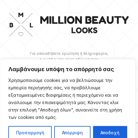
Για οποιαδήποτε ερώτηση ή πληροφορία,
η ομάδα μας είναι εδώ να σας
υποστηρίξει. Θα χαρούμε να σας
Λαμβάνουμε υπόψη το απόρρητό σας
βοηθήσουμε.
Χρησιμοποιούμε cookies για να βελτιώσουμε την
ΠΕΡΙΣΣΌΤΕΡΑ
εμπειρία περιήγησής σας, να προβάλλουμε
εξατομικευμένες διαφημίσεις ή περιεχόμενο και να
αναλύουμε την επισκεψιμότητά μας. Κάνοντας κλικ
στην επιλογή "Αποδοχή όλων", συναινείτε στη χρήση
των cookies από εμάς.
Copyright ©
2026
Million
Beauty Looks. All Right
Reserved. Κατασκευή
PRIVACY POLICY
TERMS
eShop
Webgrams
.
Προσαρμογή
Απόρριψη
Αποδοχή