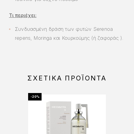
Τι περιέχει:
Συνδυασμένη δράση των φυτών Serenoa
repens, Moringa και Κουρκούμης (ή ζαφοράς ).
ΣΧΕΤΙΚΆ ΠΡΟΪΌΝΤΑ
-20%