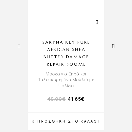
SARYNA KEY PURE
AFRICAN SHEA
D
BUTTER DAMAGE
J
REPAIR 300ML
Μάσκα για Ξηρά και
Ε
Ταλαιπωρημένα Μαλλιά με
Ψαλίδα
49.00
€
41.65
€
ΠΡΟΣΘΉΚΗ ΣΤΟ ΚΑΛΆΘΙ