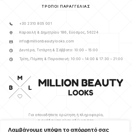
ΤΡΌΠΟΙ ΠΑΡΑΓΓΕΛΊΑΣ
+30 2310 805 001
Καραολή & Δημητρίου 186, Εύοσμος, 56224
info@millionbeautylooks.com
Δευτέρα, Τετάρτη & Σάββατο: 10:00 – 15:00
Τρίτη, Πέμπτη & Παρασκευή: 10:00 – 14:00 & 17:30 – 21:00
Για οποιαδήποτε ερώτηση ή πληροφορία,
η ομάδα μας είναι εδώ να σας
υποστηρίξει. Θα χαρούμε να σας
Λαμβάνουμε υπόψη το απόρρητό σας
βοηθήσουμε.