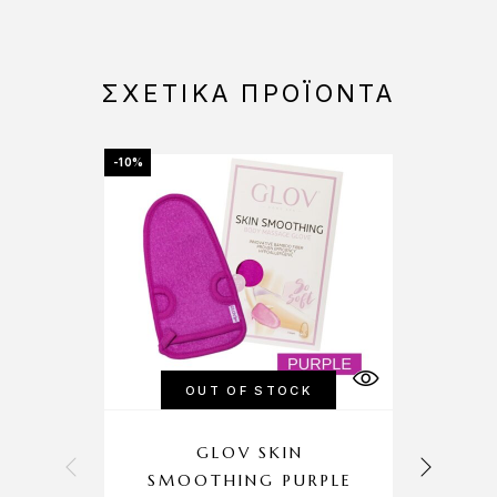
ΣΧΕΤΙΚΆ ΠΡΟΪΌΝΤΑ
-10%
-10%
OUT OF STOCK
GLOV SKIN
I
SMOOTHING PURPLE