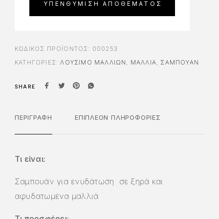
ΚΩΔΙΚΌΣ ΠΡΟΪΌΝΤΟΣ:
000253
ΚΑΤΗΓΟΡΊΕΣ:
ΛΟΎΣΙΜΟ ΜΑΛΛΙΏΝ
,
ΜΑΛΛΙΑ
,
ΣΑΜΠΟΥΆΝ
SHARE
ΠΕΡΙΓΡΑΦΉ
ΕΠΙΠΛΈΟΝ ΠΛΗΡΟΦΟΡΊΕΣ
Τι είναι:
Σαμπουάν για ενυδάτωση σε ξηρά και
αφυδατωμένα μαλλιά
Τι προσφέρει: