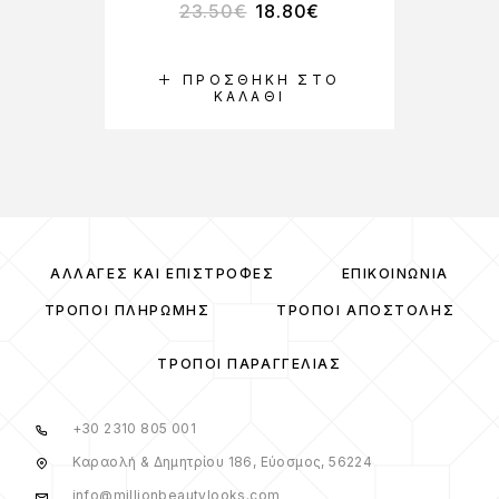
23.50
€
18.80
€
ΠΡΟΣΘΉΚΗ ΣΤΟ
ΚΑΛΆΘΙ
ΑΛΛΑΓΈΣ ΚΑΙ ΕΠΙΣΤΡΟΦΈΣ
ΕΠΙΚΟΙΝΩΝΊΑ
ΤΡΌΠΟΙ ΠΛΗΡΩΜΉΣ
ΤΡΌΠΟΙ ΑΠΟΣΤΟΛΉΣ
ΤΡΌΠΟΙ ΠΑΡΑΓΓΕΛΊΑΣ
+30 2310 805 001
Καραολή & Δημητρίου 186, Εύοσμος, 56224
info@millionbeautylooks.com