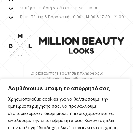
Δευτέρα, Τετάρτη & Σάββατο: 10:00 – 15:00
Τρίτη, Πέμπτη & Παρασκευή: 10:00 – 14:00 & 17:30 – 21:00
Για οποιαδήποτε ερώτηση ή πληροφορία,
η ομάδα μας είναι εδώ να σας
υποστηρίξει. Θα χαρούμε να σας
Λαμβάνουμε υπόψη το απόρρητό σας
βοηθήσουμε.
Χρησιμοποιούμε cookies για να βελτιώσουμε την
ΠΕΡΙΣΣΌΤΕΡΑ
εμπειρία περιήγησής σας, να προβάλλουμε
εξατομικευμένες διαφημίσεις ή περιεχόμενο και να
αναλύουμε την επισκεψιμότητά μας. Κάνοντας κλικ
στην επιλογή "Αποδοχή όλων", συναινείτε στη χρήση