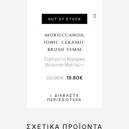
OUT OF STOCK
MOROCCANOIL
IONIC CERAMIC
BRUSH 55MM
Στρόγγυλη Κεραμική
Βούρτσα Μαλλιών
22.00
€
19.80
€
ΔΙΑΒΆΣΤΕ
ΠΕΡΙΣΣΌΤΕΡΑ
ΣΧΕΤΙΚΆ ΠΡΟΪΌΝΤΑ