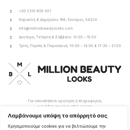
+30 2310 805 001
Καραολή & Δημητρίου 186, Εύοσμος, 56224
info@millionbeautylooks.com
Δευτέρα, Τετάρτη & Σάββατο: 10:00 – 15:00
Τρίτη, Πέμπτη & Παρασκευή: 10:00 – 14:00 & 17:30 – 21:00
Για οποιαδήποτε ερώτηση ή πληροφορία,
η ομάδα μας είναι εδώ να σας
υποστηρίξει. Θα χαρούμε να σας
Λαμβάνουμε υπόψη το απόρρητό σας
βοηθήσουμε.
Χρησιμοποιούμε cookies για να βελτιώσουμε την
ΠΕΡΙΣΣΌΤΕΡΑ