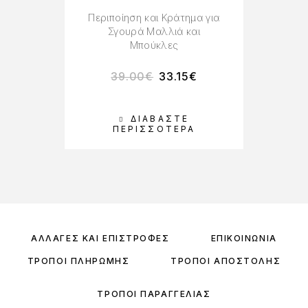
Περιποίηση και Κράτημα για
Σγουρά Μαλλιά και
Μπούκλες
39.00
€
33.15
€
ΔΙΑΒΆΣΤΕ
Π
ΠΕΡΙΣΣΌΤΕΡΑ
ΑΛΛΑΓΈΣ ΚΑΙ ΕΠΙΣΤΡΟΦΈΣ
ΕΠΙΚΟΙΝΩΝΊΑ
ΤΡΌΠΟΙ ΠΛΗΡΩΜΉΣ
ΤΡΌΠΟΙ ΑΠΟΣΤΟΛΉΣ
ΤΡΌΠΟΙ ΠΑΡΑΓΓΕΛΊΑΣ