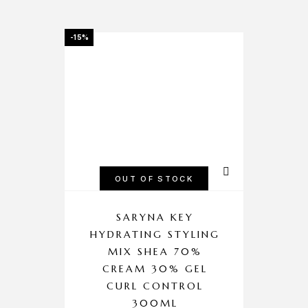
-15%
OUT OF STOCK
SARYNA KEY
F
HYDRATING STYLING
MIX SHEA 70%
CREAM 30% GEL
Αν
CURL CONTROL
300ML