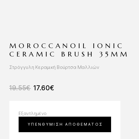
MOROCCANOIL IONIC
CERAMIC BRUSH 35MM
Στρόγγυλη Κεραμική Βούρτσα Μαλλιών
19.55
€
17.60
€
Εξαντλημένο