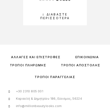
ΔΙΑΒΆΣΤΕ
ΠΕΡΙΣΣΌΤΕΡΑ
ΑΛΛΑΓΈΣ ΚΑΙ ΕΠΙΣΤΡΟΦΈΣ
ΕΠΙΚΟΙΝΩΝΊΑ
ΤΡΌΠΟΙ ΠΛΗΡΩΜΉΣ
ΤΡΌΠΟΙ ΑΠΟΣΤΟΛΉΣ
ΤΡΌΠΟΙ ΠΑΡΑΓΓΕΛΊΑΣ
+30 2310 805 001
Καραολή & Δημητρίου 186, Εύοσμος, 56224
info@millionbeautylooks.com