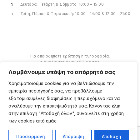
Δευτέρα, Τετάρτη & Σάββατο: 10:00 – 15:00
Τρίτη, Πέμπτη & Παρασκευή: 10:00 – 14:00 & 17:30 – 21:00
Για οποιαδήποτε ερώτηση ή πληροφορία,
η ομάδα μας είναι εδώ να σας
υποστηρίξει. Θα χαρούμε να σας
Λαμβάνουμε υπόψη το απόρρητό σας
βοηθήσουμε.
Χρησιμοποιούμε cookies για να βελτιώσουμε την
ΠΕΡΙΣΣΌΤΕΡΑ
εμπειρία περιήγησής σας, να προβάλλουμε
εξατομικευμένες διαφημίσεις ή περιεχόμενο και να
αναλύουμε την επισκεψιμότητά μας. Κάνοντας κλικ
στην επιλογή "Αποδοχή όλων", συναινείτε στη χρήση
των cookies από εμάς.
Copyright ©
2026
Million
Beauty Looks. All Right
Reserved. Κατασκευή
PRIVACY POLICY
TERMS
eShop
Webgrams
.
Προσαρμογή
Απόρριψη
Αποδοχή