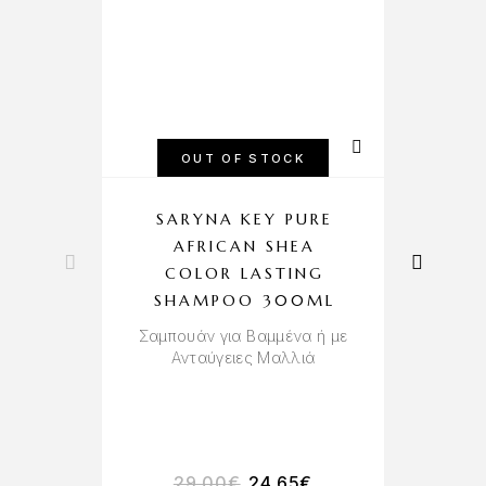
OUT OF STOCK
SARYNA KEY PURE
AFRICAN SHEA
COLOR LASTING
SHAMPOO 300ML
Πύ
Σαμπουάν για Βαμμένα ή με
Ανταύγειες Μαλλιά
29.00
€
24.65
€