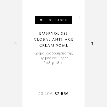
OUT OF STOCK
EMBRYOLISSE
GLOBAL ANTI-AGE
CREAM 50ML
Κρέμα Αναδόμησης της
‘Ώριμης και Ξηρής
Επιδερμίδας
Αν
Σ
43.40
€
32.55
€