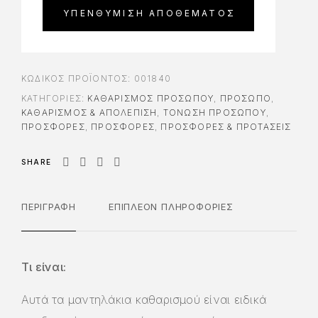
ΚΩΔΙΚΌΣ ΠΡΟΪΌΝΤΟΣ:
001840
ΚΑΤΗΓΟΡΊΕΣ:
ΚΑΘΑΡΙΣΜΌΣ ΠΡΟΣΏΠΟΥ
,
ΠΡΟΣΩΠΟ
,
ΚΑΘΑΡΙΣΜΌΣ & ΑΠΟΛΈΠΙΣΗ
,
ΤΌΝΩΣΗ ΠΡΟΣΏΠΟΥ
,
ΠΡΟΣΦΟΡΈΣ
,
ΠΡΟΣΦΟΡΈΣ
,
ΠΡΟΣΦΟΡΕΣ & ΠΡΟΤΑΣΕΙΣ
SHARE
ΠΕΡΙΓΡΑΦΉ
ΕΠΙΠΛΈΟΝ ΠΛΗΡΟΦΟΡΊΕΣ
Τι είναι:
Αυτά τα μαντηλάκια καθαρισμού είναι ειδικά