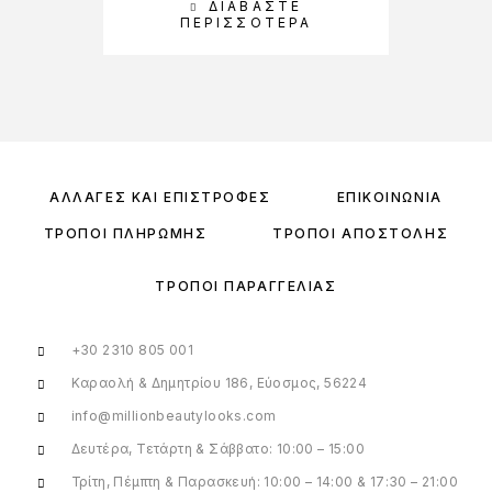
ΔΙΑΒΆΣΤΕ
Π
ΠΕΡΙΣΣΌΤΕΡΑ
ΑΛΛΑΓΈΣ ΚΑΙ ΕΠΙΣΤΡΟΦΈΣ
ΕΠΙΚΟΙΝΩΝΊΑ
ΤΡΌΠΟΙ ΠΛΗΡΩΜΉΣ
ΤΡΌΠΟΙ ΑΠΟΣΤΟΛΉΣ
ΤΡΌΠΟΙ ΠΑΡΑΓΓΕΛΊΑΣ
+30 2310 805 001
Καραολή & Δημητρίου 186, Εύοσμος, 56224
info@millionbeautylooks.com
Δευτέρα, Τετάρτη & Σάββατο: 10:00 – 15:00
Τρίτη, Πέμπτη & Παρασκευή: 10:00 – 14:00 & 17:30 – 21:00