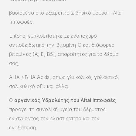
βασισμένα στο εξαιρετικό Σιβηρικό μούρο – Altai
Ιπποφαές.
Επίσης, εμπλουτίστηκε με ένα ισχυρό
αντιοξειδωτικό την Βιταμίνη C και διάφορες
βιταμίνες (Α, Ε, Β5), απαραίτητες για το δέρμα
σας,
AHA / BHA Acids, όπως γλυκολικό, γαλακτικό,
σαλικυλικό οξύ και άλλα.
Ο
οργανικός Υδρολύτης του Altai Ιπποφαές
προάγει τη συνολική υγεία του δέρματος
ενισχύοντας την ελαστικότητα και την
ενυδάτωση.