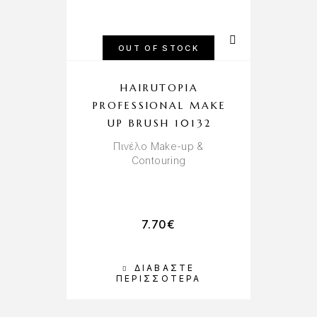
OUT OF STOCK
HAIRUTOPIA
PROFESSIONAL MAKE
UP BRUSH 10132
Πινέλο Make-up &
Contouring
7.70
€
ΔΙΑΒΆΣΤΕ
Π
ΠΕΡΙΣΣΌΤΕΡΑ