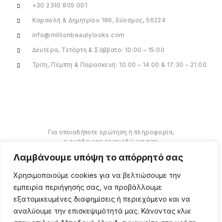
+30 2310 805 001
Καραολή & Δημητρίου 186, Εύοσμος, 56224
info@millionbeautylooks.com
Δευτέρα, Τετάρτη & Σάββατο: 10:00 – 15:00
Τρίτη, Πέμπτη & Παρασκευή: 10:00 – 14:00 & 17:30 – 21:00
Για οποιαδήποτε ερώτηση ή πληροφορία,
η ομάδα μας είναι εδώ να σας
υποστηρίξει. Θα χαρούμε να σας
Λαμβάνουμε υπόψη το απόρρητό σας
βοηθήσουμε.
Χρησιμοποιούμε cookies για να βελτιώσουμε την
ΠΕΡΙΣΣΌΤΕΡΑ
εμπειρία περιήγησής σας, να προβάλλουμε
εξατομικευμένες διαφημίσεις ή περιεχόμενο και να
αναλύουμε την επισκεψιμότητά μας. Κάνοντας κλικ