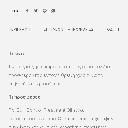
SHARE
ΠΕΡΙΓΡΑΦΉ
ΕΠΙΠΛΈΟΝ ΠΛΗΡΟΦΟΡΊΕΣ
ΟΔΗΓΊΕΣ 
Τι είναι:
Έλαιo για ξηρά, κυματιστά και σγουρά μαλλιά
προσφέροντας έντονη θρέψη χωρίς να τα
επιβαρύνει περισσότερο.
Τι προσφέρει:
Tο Curl Control Treatment Oil είναι
κατασκευασμένο από Shea butter και έχει υψηλή
συγκέντρωση φυσικής κερατίνης, πρωτεΐνες