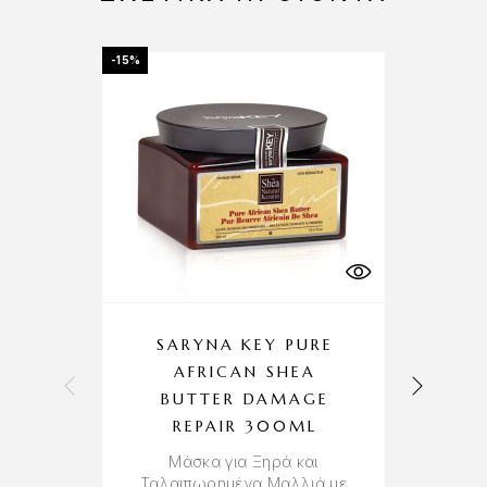
-15%
SARYNA KEY PURE
F
AFRICAN SHEA
S
BUTTER DAMAGE
REPAIR 300ML
Μάσκα για Ξηρά και
Ταλαιπωρημένα Μαλλιά με