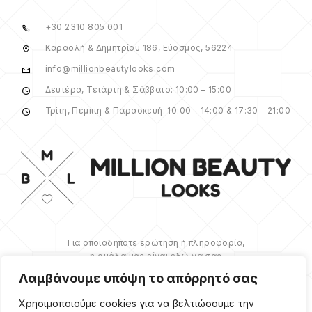
+30 2310 805 001
Καραολή & Δημητρίου 186, Εύοσμος, 56224
info@millionbeautylooks.com
Δευτέρα, Τετάρτη & Σάββατο: 10:00 – 15:00
Τρίτη, Πέμπτη & Παρασκευή: 10:00 – 14:00 & 17:30 – 21:00
Για οποιαδήποτε ερώτηση ή πληροφορία,
η ομάδα μας είναι εδώ να σας
υποστηρίξει. Θα χαρούμε να σας
Λαμβάνουμε υπόψη το απόρρητό σας
βοηθήσουμε.
Χρησιμοποιούμε cookies για να βελτιώσουμε την
ΠΕΡΙΣΣΌΤΕΡΑ