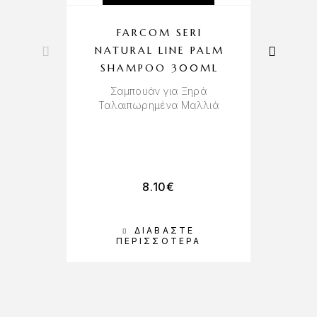
FARCOM SERI
NATURAL LINE PALM
SHAMPOO 300ML
Σαμπουάν για Ξηρά
Ταλαιπωρημένα Μαλλιά
8.10
€
ΔΙΑΒΆΣΤΕ
Π
ΠΕΡΙΣΣΌΤΕΡΑ