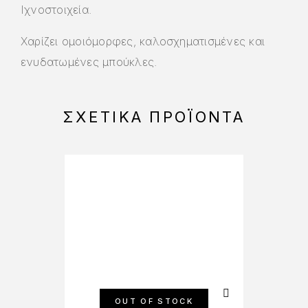
Ιχνοστοιχεία.
Χαρίζει ομοιόμορφες, καλοσχηματισμένες και
ενυδατωμένες μπούκλες.
ΣΧΕΤΙΚΆ ΠΡΟΪΌΝΤΑ
OUT OF STOCK