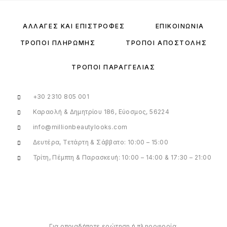
ΑΛΛΑΓΈΣ ΚΑΙ ΕΠΙΣΤΡΟΦΈΣ
ΕΠΙΚΟΙΝΩΝΊΑ
ΤΡΌΠΟΙ ΠΛΗΡΩΜΉΣ
ΤΡΌΠΟΙ ΑΠΟΣΤΟΛΉΣ
ΤΡΌΠΟΙ ΠΑΡΑΓΓΕΛΊΑΣ
+30 2310 805 001
Καραολή & Δημητρίου 186, Εύοσμος, 56224
info@millionbeautylooks.com
Δευτέρα, Τετάρτη & Σάββατο: 10:00 – 15:00
Τρίτη, Πέμπτη & Παρασκευή: 10:00 – 14:00 & 17:30 – 21:00
Για οποιαδήποτε ερώτηση ή πληροφορία,