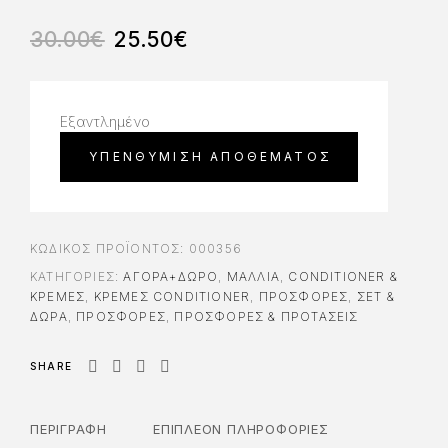
30.00
€
25.50
€
Εξαντλημένο
ΚΩΔΙΚΌΣ ΠΡΟΪΌΝΤΟΣ:
000356
ΚΑΤΗΓΟΡΊΕΣ:
ΑΓΟΡΆ+ΔΏΡΟ
,
ΜΑΛΛΙΑ
,
CONDITIONER &
ΚΡΈΜΕΣ
,
ΚΡΈΜΕΣ CONDITIONER
,
ΠΡΟΣΦΟΡΈΣ
,
ΣΕΤ &
ΔΏΡΑ
,
ΠΡΟΣΦΟΡΈΣ
,
ΠΡΟΣΦΟΡΕΣ & ΠΡΟΤΑΣΕΙΣ
SHARE
ΠΕΡΙΓΡΑΦΉ
ΕΠΙΠΛΈΟΝ ΠΛΗΡΟΦΟΡΊΕΣ