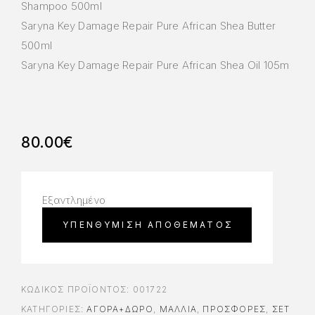
Shampoo 500ml
Saryna Key Damage Repair Pure African Shea Butter
500ml
Saryna Key Damage Repair Pure African Shea Oil 105m
80.00
€
Εξαντλημένο
ΚΩΔΙΚΌΣ ΠΡΟΪΌΝΤΟΣ:
001722
ΚΑΤΗΓΟΡΊΕΣ:
ΑΓΟΡΆ+ΔΏΡΟ
,
ΜΑΛΛΙΑ
,
ΠΡΟΣΦΟΡΈΣ
,
ΣΕΤ