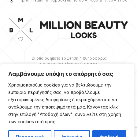
Τρίτη, Πέμπτη & Παρασκευή: 10:00 – 14:00 & 17:30 – 21:00
Για οποιαδήποτε ερώτηση ή πληροφορία,
η ομάδα μας είναι εδώ να σας
υποστηρίξει. Θα χαρούμε να σας
Λαμβάνουμε υπόψη το απόρρητό σας
βοηθήσουμε.
Χρησιμοποιούμε cookies για να βελτιώσουμε την
ΠΕΡΙΣΣΌΤΕΡΑ
εμπειρία περιήγησής σας, να προβάλλουμε
εξατομικευμένες διαφημίσεις ή περιεχόμενο και να
αναλύουμε την επισκεψιμότητά μας. Κάνοντας κλικ
στην επιλογή "Αποδοχή όλων", συναινείτε στη χρήση
των cookies από εμάς.
Copyright ©
2026
Million
Beauty Looks. All Right
Reserved. Κατασκευή
PRIVACY POLICY
TERMS
eShop
Webgrams
.
Προσαρμογή
Απόρριψη
Αποδοχή