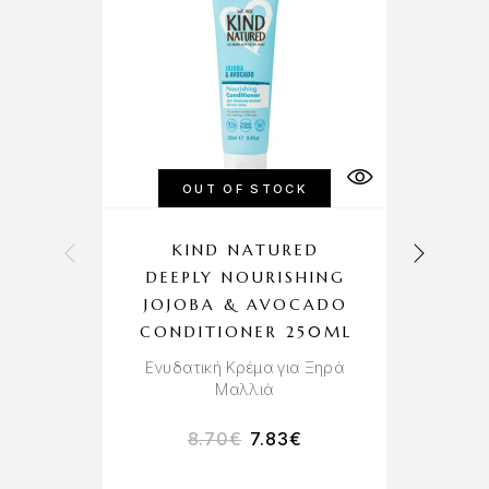
OUT OF STOCK
KIND NATURED
DEEPLY NOURISHING
JOJOBA & AVOCADO
CONDITIONER 250ML
Α
‘
Ενυδατική Κρέμα για Ξηρά
Μαλλιά
8.70
€
7.83
€