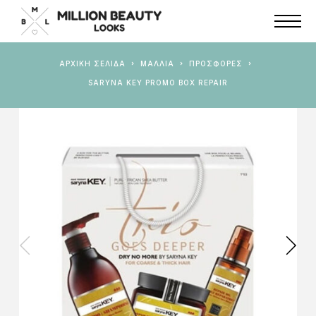
ΑΡΧΙΚΉ ΣΕΛΊΔΑ
ΜΑΛΛΙΑ
ΠΡΟΣΦΟΡΈΣ
SARYNA KEY PROMO BOX REPAIR