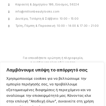
Καραολή & Δημητρίου 186, Εύοσμος, 56224
info@millionbeautylooks.com
Δευτέρα, Τετάρτη & Σάββατο: 10:00 – 15:00
Τρίτη, Πέμπτη & Παρασκευή: 10:00 – 14:00 & 17:30 – 21:00
Για οποιαδήποτε ερώτηση ή πληροφορία,
η ομάδα μας είναι εδώ να σας
υποστηρίξει. Θα χαρούμε να σας
Λαμβάνουμε υπόψη το απόρρητό σας
βοηθήσουμε.
Χρησιμοποιούμε cookies για να βελτιώσουμε την
ΠΕΡΙΣΣΌΤΕΡΑ
εμπειρία περιήγησής σας, να προβάλλουμε
εξατομικευμένες διαφημίσεις ή περιεχόμενο και να
αναλύουμε την επισκεψιμότητά μας. Κάνοντας κλικ
στην επιλογή "Αποδοχή όλων", συναινείτε στη χρήση