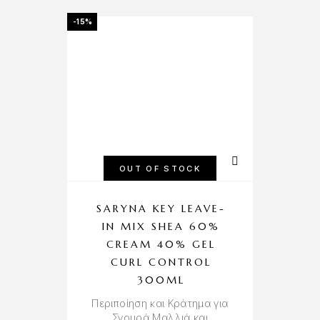
-15%
OUT OF STOCK
SARYNA KEY LEAVE-
IN MIX SHEA 60%
CREAM 40% GEL
CURL CONTROL
300ML
Πύ
Περιποίηση και Κράτημα για
Σγουρά Μαλλιά και