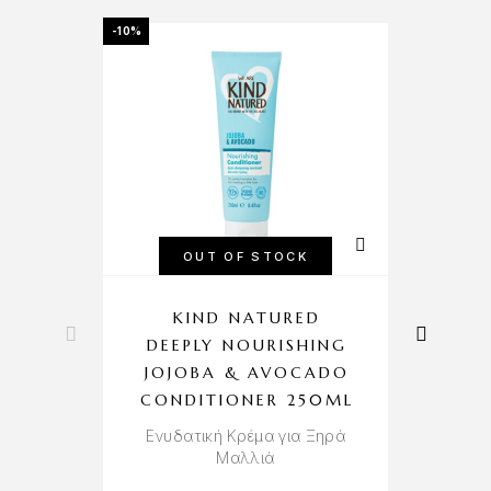
-10%
OUT OF STOCK
KIND NATURED
DEEPLY NOURISHING
JOJOBA & AVOCADO
CONDITIONER 250ML
Ενυδατική Κρέμα για Ξηρά
Σ
Μαλλιά
Λ