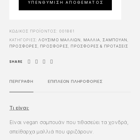
ΚΩΔΙΚΌΣ ΠΡΟΪΌΝΤΟΣ:
001861
ΚΑΤΗΓΟΡΊΕΣ:
ΛΟΎΣΙΜΟ ΜΑΛΛΙΏΝ
,
ΜΑΛΛΙΑ
,
ΣΑΜΠΟΥΆΝ
,
ΠΡΟΣΦΟΡΈΣ
,
ΠΡΟΣΦΟΡΈΣ
,
ΠΡΟΣΦΟΡΕΣ & ΠΡΟΤΑΣΕΙΣ
SHARE
ΠΕΡΙΓΡΑΦΉ
ΕΠΙΠΛΈΟΝ ΠΛΗΡΟΦΟΡΊΕΣ
Τι είναι:
Είναι vegan σαμπουάν που τιθασεύει τα χονδρά,
απείθαρχα μαλλιά που φριζάρουν.