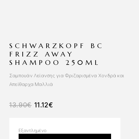
SCHWARZKOPF BC
FRIZZ AWAY
SHAMPOO 250ML
Σαμπουάν Λείανσης για Φριζαρισμένα Χονδρά και
Απείθαρχα Μαλλιά
13.90
€
11.12
€
Εξαντλημένο