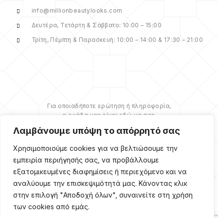
info@millionbeautylooks.com
Δευτέρα, Τετάρτη & Σάββατο: 10:00 – 15:00
Τρίτη, Πέμπτη & Παρασκευή: 10:00 – 14:00 & 17:30 – 21:00
Για οποιαδήποτε ερώτηση ή πληροφορία,
η ομάδα μας είναι εδώ να σας
υποστηρίξει. Θα χαρούμε να σας
Λαμβάνουμε υπόψη το απόρρητό σας
βοηθήσουμε.
Χρησιμοποιούμε cookies για να βελτιώσουμε την
ΠΕΡΙΣΣΌΤΕΡΑ
εμπειρία περιήγησής σας, να προβάλλουμε
εξατομικευμένες διαφημίσεις ή περιεχόμενο και να
αναλύουμε την επισκεψιμότητά μας. Κάνοντας κλικ
στην επιλογή "Αποδοχή όλων", συναινείτε στη χρήση
των cookies από εμάς.
Copyright ©
2026
Million
Beauty Looks. All Right