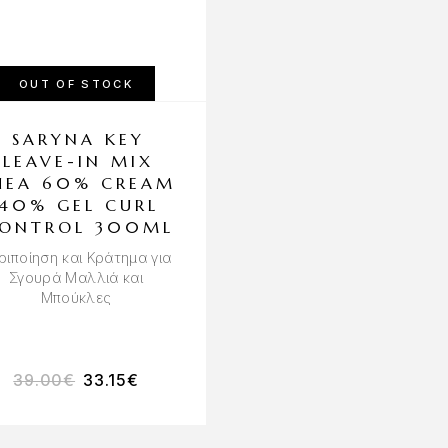
OUT OF STOCK
SARYNA KEY
MEDAVITA
LEAVE-IN MIX
REQUILIBRE
HEA 60% CREAM
SEBUM-
40% GEL CURL
BALANCING
ONTROL 300ML
SCALP LOTIO
100ML
ριποίηση και Κράτημα για
Σγουρά Μαλλιά και
Λοσιόν για Εξισορρόπ
Μπούκλες
Λιπαρότητας Μαλλιών 
Τριχωτού
39.00
€
33.15
€
72.50
€
58.00
€