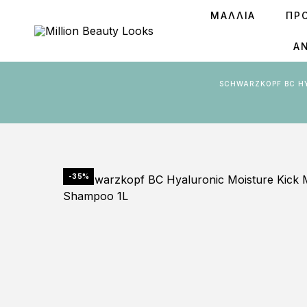
ΜΑΛΛΙΑ
ΠΡ
Ά
SCHWARZKOPF BC HYALURONIC MOISTURE KICK MICELLAR SHAMPOO- ΕΝΥΔΑΤΙΚΌ ΣΑΜΠΟΥΆΝ ΓΙΑ ΞΗΡΆ Ή ΣΓΟΥΡΆ Μ
-35%