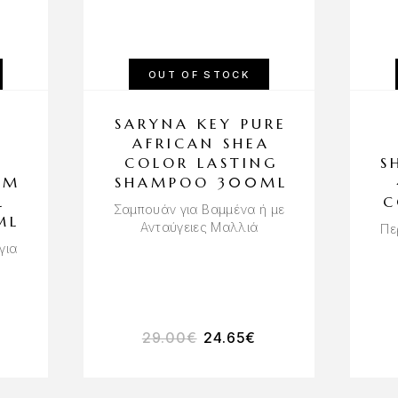
OUT OF STOCK
SARYNA KEY PURE
AFRICAN SHEA
COLOR LASTING
S
AM
SHAMPOO 300ML
L
C
Σαμπουάν για Βαμμένα ή με
ML
Ανταύγειες Μαλλιά
Πε
για
29.00
€
24.65
€