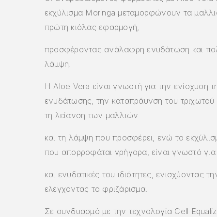
εκχύλισμα Moringa μεταμορφώνουν τα μαλλι
πρώτη κιόλας εφαρμογή,
προσφέροντας ανάλαφρη ενυδάτωση και πο
λάμψη.
Η Aloe Vera είναι γνωστή για την ενίσχυση τ
ενυδάτωσης, την καταπράυνση του τριχωτού 
τη λείανση των μαλλιών
και τη λάμψη που προσφέρει, ενώ το εκχύλισ
που απορροφάται γρήγορα, είναι γνωστό για 
και ενυδατικές του ιδιότητες, ενισχύοντας την
ελέγχοντας το φριζάρισμα.
Σε συνδυασμό με την τεχνολογία Cell Equaliz