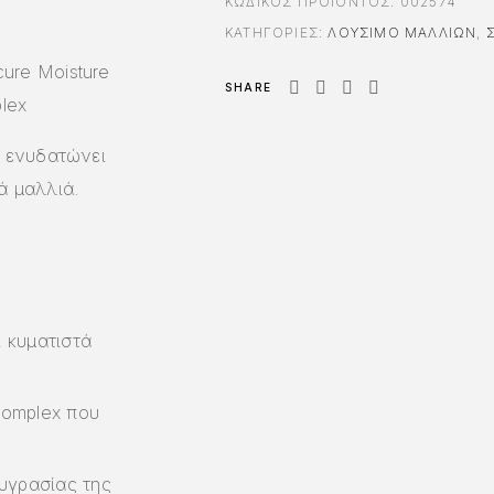
ΚΩΔΙΚΌΣ ΠΡΟΪΌΝΤΟΣ:
002574
ΚΑΤΗΓΟΡΊΕΣ:
ΛΟΎΣΙΜΟ ΜΑΛΛΙΏΝ
,
ure Moisture
SHARE
plex
ι ενυδατώνει
ά μαλλιά.
 κυματιστά
Complex που
υγρασίας της