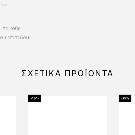
ick
η σε κάθε
κού επιπέδου
ΣΧΕΤΙΚΆ ΠΡΟΪΌΝΤΑ
-15%
-15%