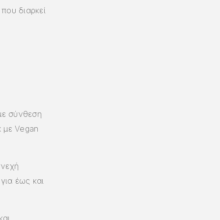
που διαρκεί
με σύνθεση
x με Vegan
υνεχή
για έως και
και