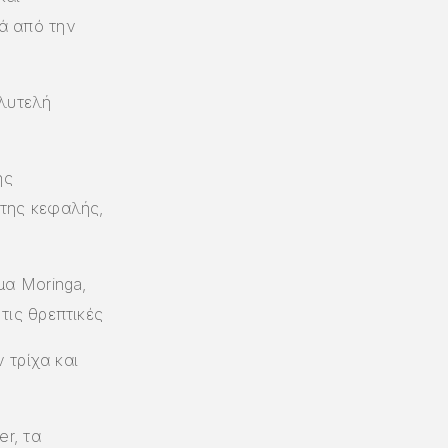
ά από την
λυτελή
ης
της κεφαλής,
μα Moringa,
τις θρεπτικές
 τρίχα και
er, τα