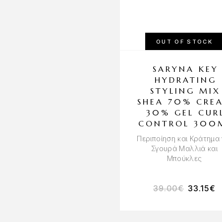
OUT OF STOCK
SARYNA KEY
HYDRATING
STYLING MIX
SHEA 70% CRE
30% GEL CUR
CONTROL 300
Περιποίηση και Κράτημα 
Σγουρά Μαλλιά και
Μπούκλες
39.00
€
33.15
€