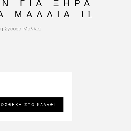
Ν ΓΙΑ ΞΗΡΆ
 ΜΑΛΛΙΆ 1L
 ή Σγουρά Μαλλιά
ΡΟΣΘΉΚΗ ΣΤΟ ΚΑΛΆΘΙ