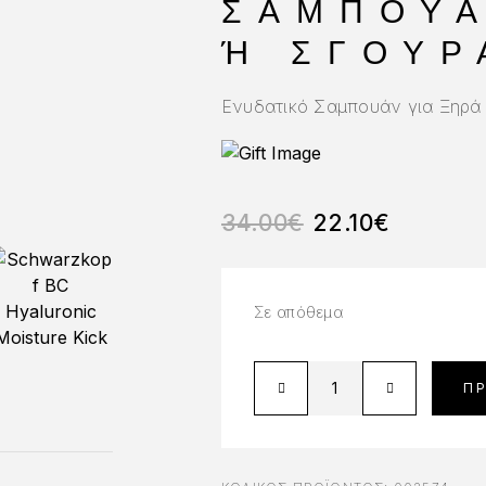
ΣΑΜΠΟΥΆ
Ή ΣΓΟΥΡΆ
Ενυδατικό Σαμπουάν για Ξηρά
34.00
€
22.10
€
Σε απόθεμα
Π