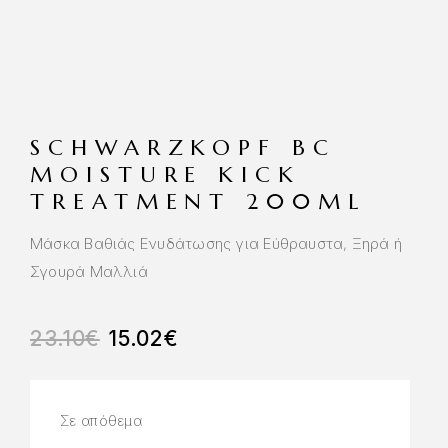
SCHWARZKOPF BC
MOISTURE KICK
TREATMENT 200ML
Μάσκα Βαθιάς Ενυδάτωσης για Εύθραυστα, Ξηρά ή
Σγουρά Μαλλιά
23.10
€
15.02
€
Σε απόθεμα