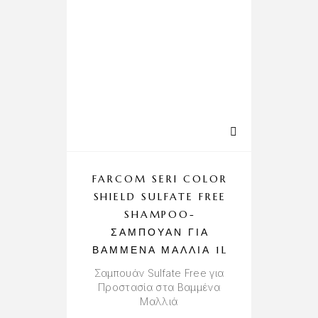
FARCOM SERI COLOR
SHIELD SULFATE FREE
SHAMPOO-
ΣΑΜΠΟΥΆΝ ΓΙΑ
Α
ΒΑΜΜΈΝΑ ΜΑΛΛΙΆ 1L
‘
Σαμπουάν Sulfate Free για
Προστασία στα Βαμμένα
Μαλλιά