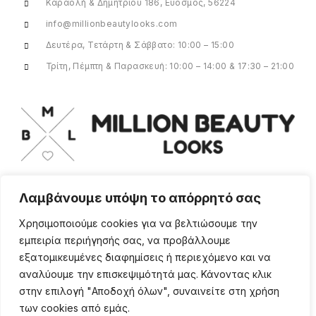
Καραολή & Δημητρίου 186, Εύοσμος, 56224
info@millionbeautylooks.com
Δευτέρα, Τετάρτη & Σάββατο: 10:00 – 15:00
Τρίτη, Πέμπτη & Παρασκευή: 10:00 – 14:00 & 17:30 – 21:00
Λαμβάνουμε υπόψη το απόρρητό σας
Για οποιαδήποτε ερώτηση ή πληροφορία,
η ομάδα μας είναι εδώ να σας
Χρησιμοποιούμε cookies για να βελτιώσουμε την
υποστηρίξει. Θα χαρούμε να σας
εμπειρία περιήγησής σας, να προβάλλουμε
βοηθήσουμε.
εξατομικευμένες διαφημίσεις ή περιεχόμενο και να
ΠΕΡΙΣΣΌΤΕΡΑ
αναλύουμε την επισκεψιμότητά μας. Κάνοντας κλικ
στην επιλογή "Αποδοχή όλων", συναινείτε στη χρήση
των cookies από εμάς.