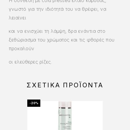
Η σύνθεση με cold pressed έλαιο καρύδας,
γνωστό για την ιδιότητά του να θρέφει, να
λειαίνει
και να ενισχύει τη λάμψη, δρα ενάντια στο
ξεθώριασμα του χρώματος και τις φθορές που
προκαλούν
οι ελεύθερες ρίζες.
ΣΧΕΤΙΚΆ ΠΡΟΪΌΝΤΑ
-20%
-15%