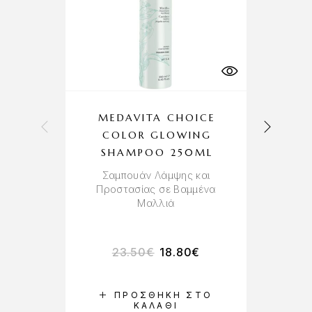
MEDAVITA CHOICE
COLOR GLOWING
SHAMPOO 250ML
Σαμπουάν Λάμψης και
Προστασίας σε Βαμμένα
Μαλλιά
Τα
23.50
€
18.80
€
ΠΡΟΣΘΉΚΗ ΣΤΟ
ΚΑΛΆΘΙ