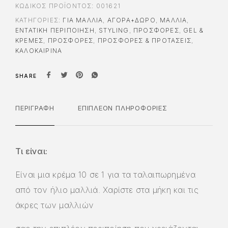
ΚΩΔΙΚΌΣ ΠΡΟΪΌΝΤΟΣ:
001621
ΚΑΤΗΓΟΡΊΕΣ:
ΓΙΑ ΜΑΛΛΙΆ
,
ΑΓΟΡΆ+ΔΏΡΟ
,
ΜΑΛΛΙΑ
,
ΕΝΤΑΤΙΚΉ ΠΕΡΙΠΟΊΗΣΗ
,
STYLING
,
ΠΡΟΣΦΟΡΈΣ
,
GEL &
ΚΡΈΜΕΣ
,
ΠΡΟΣΦΟΡΈΣ
,
ΠΡΟΣΦΟΡΕΣ & ΠΡΟΤΑΣΕΙΣ
,
ΚΑΛΟΚΑΙΡΙΝΑ
SHARE
ΠΕΡΙΓΡΑΦΉ
ΕΠΙΠΛΈΟΝ ΠΛΗΡΟΦΟΡΊΕΣ
Τι είναι:
Είναι μια κρέμα 10 σε 1 για τα ταλαιπωρημένα
από τον ήλιο μαλλιά. Χαρίστε στα μήκη και τις
άκρες των μαλλιών