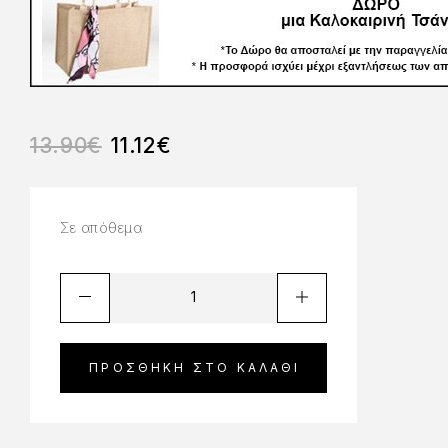
13.90
€
11.12
€
Σε απόθεμα
ΠΡΟΣΘΉΚΗ ΣΤΟ ΚΑΛΆΘΙ