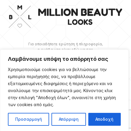
Για οποιαδήποτε ερώτηση ή πληροφορία,
η ομάδα μας είναι εδώ να σας
υποστηρίξει. Θα χαρούμε να σας
Λαμβάνουμε υπόψη το απόρρητό σας
βοηθήσουμε.
Χρησιμοποιούμε cookies για να βελτιώσουμε την
ΠΕΡΙΣΣΌΤΕΡΑ
εμπειρία περιήγησής σας, να προβάλλουμε
εξατομικευμένες διαφημίσεις ή περιεχόμενο και να
αναλύουμε την επισκεψιμότητά μας. Κάνοντας κλικ
στην επιλογή "Αποδοχή όλων", συναινείτε στη χρήση
των cookies από εμάς.
Copyright ©
2026
Million
Beauty Looks. All Right
Reserved. Κατασκευή
PRIVACY POLICY
TERMS
eShop
Webgrams
.
Προσαρμογή
Απόρριψη
Αποδοχή